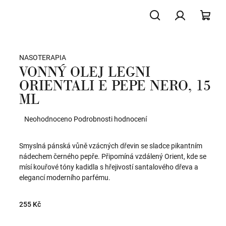
Hledat
Přihlášení
NÁK
NASOTERAPIA
KOŠ
VONNÝ OLEJ LEGNI
ORIENTALI E PEPE NERO, 15
ML
Průměrné
Neohodnoceno
Podrobnosti hodnocení
hodnocení
produktu
Smyslná pánská vůně vzácných dřevin se sladce pikantním
je
nádechem černého pepře. Připomíná vzdálený Orient, kde se
0,0
mísí kouřové tóny kadidla s hřejivostí santalového dřeva a
z
elegancí moderního parfému.
5
hvězdiček.
255 Kč