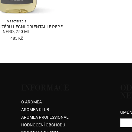
Nasoterapia
UZÉRU LEGNI ORIENTALI E PEPE
NERO, 250 ML
485 Kč
Průměrné
hodnocení
produktu
je
5,0
z
5
INFORMACE
OD
hvězdiček.
NE
O AROMEA
AROMEA KLUB
UMĚN
AROMEA PROFESSIONAL
HODNOCENÍ OBCHODU