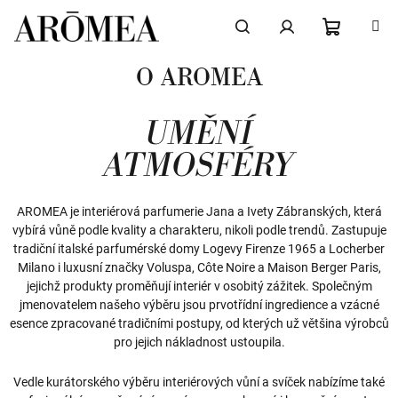
Přejít
na
obsah
NÁKUPN
Hledat
Přihlášení
O AROMEA
KOŠÍK
UMĚNÍ
ATMOSFÉRY
AROMEA je interiérová parfumerie Jana a Ivety Zábranských, která
vybírá vůně podle kvality a charakteru, nikoli podle trendů. Zastupuje
tradiční italské parfumérské domy Logevy Firenze 1965 a Locherber
Milano i luxusní značky Voluspa, Côte Noire a Maison Berger Paris,
jejichž produkty proměňují interiér v osobitý zážitek. Společným
jmenovatelem našeho výběru jsou prvotřídní ingredience a vzácné
esence zpracované tradičními postupy, od kterých už většina výrobců
pro jejich nákladnost ustoupila.
Vedle kurátorského výběru interiérových vůní a svíček nabízíme také