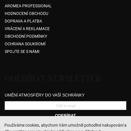
AROMEA PROFESSIONAL
HODNOCENÍ OBCHODU
DOPRAVA A PLATBA
VRÁCENÍ A REKLAMACE
OBCHODNÍ PODMÍNKY
OCHRANA SOUKROMÍ
SPOJTE SE S NÁMI
ODEBÍRAT NEWSLETTER
UMĚNÍ ATMOSFÉRY DO VAŠÍ SCHRÁNKY
ODEBÍRAT
Přihlášením souhlasíte se zasíláním obchodních sdělení a se zpracováním
Používáme cookies, abychom Vám umožnili pohodlné nakupování a
osobních údajů.