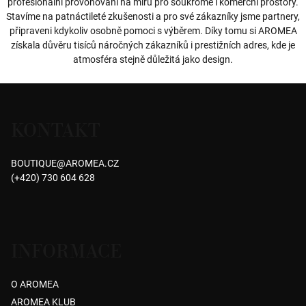
profesionální provoňování na míru pro soukromé i komerční prostory.
Stavíme na patnáctileté zkušenosti a pro své zákazníky jsme partnery,
připraveni kdykoliv osobně pomoci s výběrem. Díky tomu si AROMEA
získala důvěru tisíců náročných zákazníků i prestižních adres, kde je
atmosféra stejně důležitá jako design.
Z
á
KONTAKT
p
a
BOUTIQUE
@
AROMEA.CZ
t
(+420) 730 604 628
í
INFORMACE
O AROMEA
AROMEA KLUB