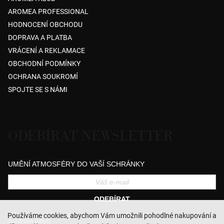
AROMEA PROFESSIONAL
HODNOCENÍ OBCHODU
DOPRAVA A PLATBA
VRÁCENÍ A REKLAMACE
OBCHODNÍ PODMÍNKY
OCHRANA SOUKROMÍ
SPOJTE SE S NÁMI
ODEBÍRAT NEWSLETTER
UMĚNÍ ATMOSFÉRY DO VAŠÍ SCHRÁNKY
ODEBÍRAT
Přihlášením souhlasíte se zasíláním obchodních sdělení a se zpracováním
Používáme cookies, abychom Vám umožnili pohodlné nakupování a
osobních údajů.