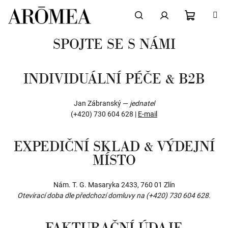
Přejít
na
obsah
NÁKUPN
Hledat
Přihlášení
SPOJTE SE S NÁMI
KOŠÍK
INDIVIDUÁLNÍ PÉČE & B2B
Jan Zábranský —
jednatel
(+420) 730 604 628 |
E-mail
EXPEDIČNÍ SKLAD & VÝDEJNÍ
MÍSTO
Nám. T. G. Masaryka 2433, 760 01 Zlín
Otevírací doba dle předchozí domluvy na (+420) 730 604 628.