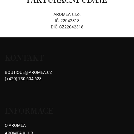
FAKTURAČNÍ ÚDAJE
AROMEA s.r.o.
IČ: 22042318
DIČ: CZ22042318
Z
á
KONTAKT
p
a
BOUTIQUE
@
AROMEA.CZ
t
(+420) 730 604 628
í
INFORMACE
O AROMEA
AROMEA KLUB