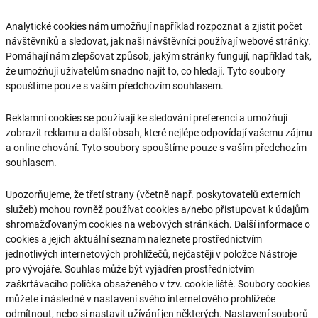
Analytické cookies nám umožňují například rozpoznat a zjistit počet
návštěvníků a sledovat, jak naši návštěvníci používají webové stránky.
Pomáhají nám zlepšovat způsob, jakým stránky fungují, například tak,
že umožňují uživatelům snadno najít to, co hledají. Tyto soubory
spouštíme pouze s vaším předchozím souhlasem.
Reklamní cookies se používají ke sledování preferencí a umožňují
zobrazit reklamu a další obsah, které nejlépe odpovídají vašemu zájmu
a online chování. Tyto soubory spouštíme pouze s vaším předchozím
souhlasem.
Upozorňujeme, že třetí strany (včetně např. poskytovatelů externích
služeb) mohou rovněž používat cookies a/nebo přistupovat k údajům
shromažďovaným cookies na webových stránkách. Další informace o
cookies a jejich aktuální seznam naleznete prostřednictvím
jednotlivých internetových prohlížečů, nejčastěji v položce Nástroje
pro vývojáře. Souhlas může být vyjádřen prostřednictvím
zaškrtávacího políčka obsaženého v tzv. cookie liště. Soubory cookies
můžete i následně v nastavení svého internetového prohlížeče
odmítnout, nebo si nastavit užívání jen některých. Nastavení souborů