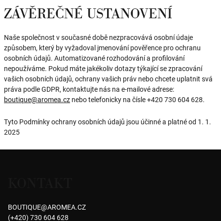
ZÁVĚREČNÉ USTANOVENÍ
Naše společnost v současné době nezpracovává osobní údaje
způsobem, který by vyžadoval jmenování pověřence pro ochranu
osobních údajů. Automatizované rozhodování a profilování
nepoužíváme. Pokud máte jakékoliv dotazy týkající se zpracování
vašich osobních údajů, ochrany vašich práv nebo chcete uplatnit svá
práva podle GDPR, kontaktujte nás na e-mailové adrese:
boutique@aromea.cz
nebo telefonicky na čísle +420 730 604 628.
Tyto Podmínky ochrany osobních údajů jsou účinné a platné od 1. 1.
2025
Z
á
KONTAKT
p
a
BOUTIQUE
@
AROMEA.CZ
t
(+420) 730 604 628