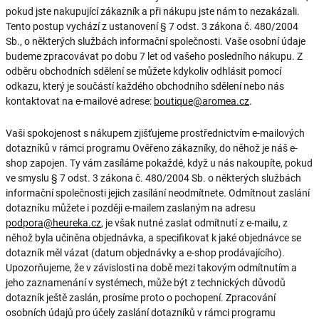
pokud jste nakupující zákazník a při nákupu jste nám to nezakázali.
Tento postup vychází z ustanovení § 7 odst. 3 zákona č. 480/2004
Sb., o některých službách informační společnosti. Vaše osobní údaje
budeme zpracovávat po dobu 7 let od vašeho posledního nákupu. Z
odběru obchodních sdělení se můžete kdykoliv odhlásit pomocí
odkazu, který je součástí každého obchodního sdělení nebo nás
kontaktovat na e-mailové adrese:
boutique@aromea.cz
.
Vaši spokojenost s nákupem zjišťujeme prostřednictvím e-mailových
dotazníků v rámci programu Ověřeno zákazníky, do něhož je náš e-
shop zapojen. Ty vám zasíláme pokaždé, když u nás nakoupíte, pokud
ve smyslu § 7 odst. 3 zákona č. 480/2004 Sb. o některých službách
informační společnosti jejich zasílání neodmítnete. Odmítnout zaslání
dotazníku můžete i později e-mailem zaslaným na adresu
podpora@heureka.cz
, je však nutné zaslat odmítnutí z e-mailu, z
něhož byla učiněna objednávka, a specifikovat k jaké objednávce se
dotazník měl vázat (datum objednávky a e-shop prodávajícího).
Upozorňujeme, že v závislosti na době mezi takovým odmítnutím a
jeho zaznamenání v systémech, může být z technických důvodů
dotazník ještě zaslán, prosíme proto o pochopení. Zpracování
osobních údajů pro účely zaslání dotazníků v rámci programu