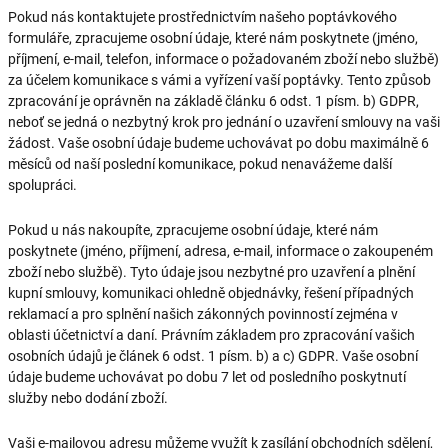
Pokud nás kontaktujete prostřednictvím našeho poptávkového
formuláře, zpracujeme osobní údaje, které nám poskytnete (jméno,
příjmení, e-mail, telefon, informace o požadovaném zboží nebo službě)
za účelem komunikace s vámi a vyřízení vaší poptávky. Tento způsob
zpracování je oprávněn na základě článku 6 odst. 1 písm. b) GDPR,
neboť se jedná o nezbytný krok pro jednání o uzavření smlouvy na vaši
žádost. Vaše osobní údaje budeme uchovávat po dobu maximálně 6
měsíců od naší poslední komunikace, pokud nenavážeme další
spolupráci.
Pokud u nás nakoupíte, zpracujeme osobní údaje, které nám
poskytnete (jméno, příjmení, adresa, e-mail, informace o zakoupeném
zboží nebo službě). Tyto údaje jsou nezbytné pro uzavření a plnění
kupní smlouvy, komunikaci ohledně objednávky, řešení případných
reklamací a pro splnění našich zákonných povinností zejména v
oblasti účetnictví a daní. Právním základem pro zpracování vašich
osobních údajů je článek 6 odst. 1 písm. b) a c) GDPR. Vaše osobní
údaje budeme uchovávat po dobu 7 let od posledního poskytnutí
služby nebo dodání zboží.
Vaši e-mailovou adresu můžeme využít k zasílání obchodních sdělení,