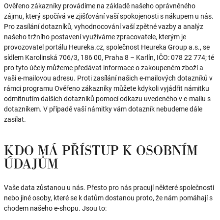
Ověřeno zákazníky provádíme na základě našeho oprávněného
zájmu, který spočívá ve zjišťování vaší spokojenosti s nákupem u nás.
Pro zasílání dotazníků, vyhodnocování vaší zpětné vazby a analýz
našeho tržního postavení využíváme zpracovatele, kterým je
provozovatel portálu Heureka.cz, společnost Heureka Group a.s., se
sídlem Karolinská 706/3, 186 00, Praha 8 – Karlín, IČO: 078 22 774; té
pro tyto účely můžeme předávat informace o zakoupeném zboží a
vaši e-mailovou adresu. Proti zasílání našich e-mailových dotazníků v
rámci programu Ověřeno zákazníky můžete kdykoli vyjádřit námitku
odmítnutím dalších dotazníků pomocí odkazu uvedeného v e-mailu s
dotazníkem. V případě vaší námitky vám dotazník nebudeme dále
zasílat.
KDO MÁ PŘÍSTUP K OSOBNÍM
ÚDAJŮM
Vaše data zůstanou u nás. Přesto pro nás pracují některé společnosti
nebo jiné osoby, které se k datům dostanou proto, že nám pomáhají s
chodem našeho e-shopu. Jsou to: