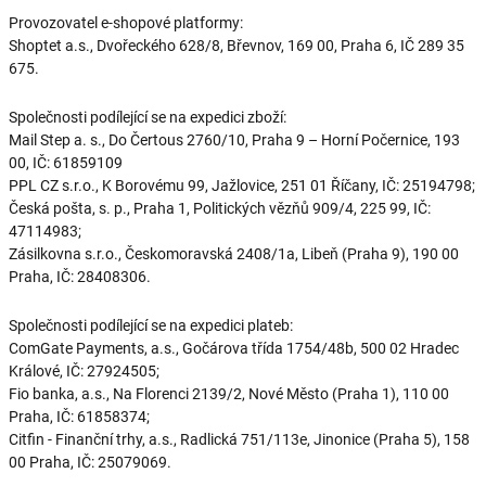
Provozovatel e-shopové platformy:
Shoptet a.s., Dvořeckého 628/8, Břevnov, 169 00, Praha 6, IČ 289 35
675.
Společnosti podílející se na expedici zboží:
Mail Step a. s., Do Čertous 2760/10, Praha 9 – Horní Počernice, 193
00, IČ: 61859109
PPL CZ s.r.o., K Borovému 99, Jažlovice, 251 01 Říčany, IČ: 25194798;
Česká pošta, s. p., Praha 1, Politických vězňů 909/4, 225 99, IČ:
47114983;
Zásilkovna s.r.o., Českomoravská 2408/1a, Libeň (Praha 9), 190 00
Praha, IČ: 28408306.
Společnosti podílející se na expedici plateb:
ComGate Payments, a.s., Gočárova třída 1754/48b, 500 02 Hradec
Králové, IČ: 27924505;
Fio banka, a.s., Na Florenci 2139/2, Nové Město (Praha 1), 110 00
Praha, IČ: 61858374;
Citfin - Finanční trhy, a.s., Radlická 751/113e, Jinonice (Praha 5), 158
00 Praha, IČ: 25079069.