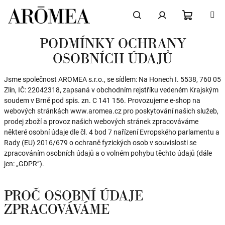
Přejít
na
obsah
NÁKUPN
Hledat
Přihlášení
PODMÍNKY OCHRANY
OSOBNÍCH ÚDAJŮ
KOŠÍK
Jsme společnost AROMEA s.r.o., se sídlem: Na Honech I. 5538, 760 05
Zlín, IČ: 22042318, zapsaná v obchodním rejstříku vedeném Krajským
soudem v Brně pod spis. zn. C 141 156. Provozujeme e-shop na
webových stránkách www.aromea.cz pro poskytování našich služeb,
prodej zboží a provoz našich webových stránek zpracováváme
některé osobní údaje dle čl. 4 bod 7 nařízení Evropského parlamentu a
Rady (EU) 2016/679 o ochraně fyzických osob v souvislosti se
zpracováním osobních údajů a o volném pohybu těchto údajů (dále
jen: „GDPR”).
PROČ OSOBNÍ ÚDAJE
ZPRACOVÁVÁME