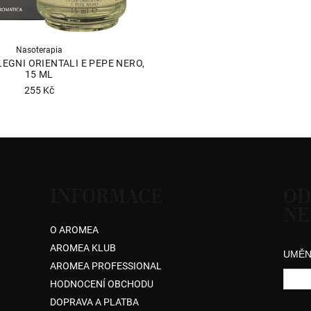
Nasoterapia
EGNI ORIENTALI E PEPE NERO,
15 ML
255 Kč
INFORMACE
OD
NE
O AROMEA
AROMEA KLUB
UMĚN
AROMEA PROFESSIONAL
HODNOCENÍ OBCHODU
DOPRAVA A PLATBA