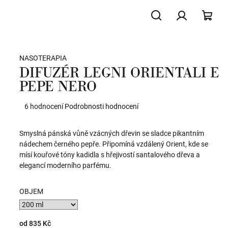
Hledat
Přihlášení
NÁK
NASOTERAPIA
KOŠ
DIFUZÉR LEGNI ORIENTALI E
PEPE NERO
Průměrné
6 hodnocení
Podrobnosti hodnocení
hodnocení
produktu
Smyslná pánská vůně vzácných dřevin se sladce pikantním
je
nádechem černého pepře. Připomíná vzdálený Orient, kde se
5,0
mísí kouřové tóny kadidla s hřejivostí santalového dřeva a
z
elegancí moderního parfému.
5
hvězdiček.
OBJEM
od
835 Kč