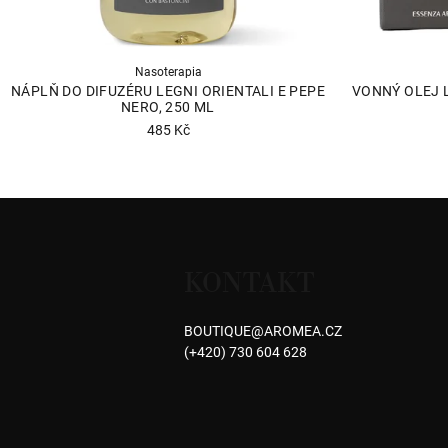
Nasoterapia
NÁPLŇ DO DIFUZÉRU LEGNI ORIENTALI E PEPE
VONNÝ OLEJ L
NERO, 250 ML
485 Kč
Průměrné
hodnocení
produktu
Z
je
á
5,0
z
KONTAKT
p
5
hvězdiček.
a
BOUTIQUE
@
AROMEA.CZ
(+420) 730 604 628
t
í