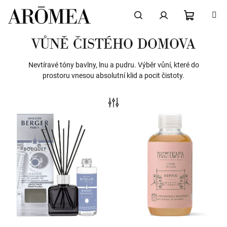
Přejít
na
obsah
NÁKUPN
Hledat
Přihlášení
VŮNĚ ČISTÉHO DOMOVA
KOŠÍK
Nevtíravé tóny bavlny, lnu a pudru. Výběr vůní, které do
prostoru vnesou absolutní klid a pocit čistoty.
V
ý
p
i
s
p
r
o