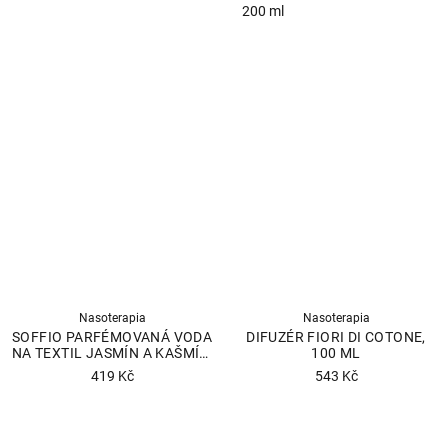
Průměrné
200 ml
hodnocení
Průměrné
produktu
hodnocení
je
produktu
4,5
je
z
4,5
5
z
hvězdiček.
5
hvězdiček.
Nasoterapia
Nasoterapia
SOFFIO PARFÉMOVANÁ VODA
DIFUZÉR FIORI DI COTONE,
NA TEXTIL JASMÍN A KAŠMÍR,
100 ML
250 ML
419 Kč
543 Kč
Průměrné
Průměrné
hodnocení
hodnocení