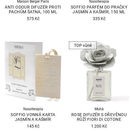
d
Maison Berger Paris
Nasoterapia
ANTI ODOUR DIFUZÉR PROTI
SOFFIO PARFÉM DO PRAČKY
u
PACHŮM ŠATNA, 100 ML
JASMÍN A KAŠMÍR, 150 ML
k
575 Kč
335 Kč
t
Průměrné
Průměrné
ů
hodnocení
hodnocení
produktu
produktu
TOP vůně
je
je
4,5
4,9
z
z
5
5
hvězdiček.
hvězdiček.
Nasoterapia
Muhà
SOFFIO VONNÁ KARTA
ROSE DIFUZÉR S DŘEVĚNOU
JASMÍN A KAŠMÍR
RŮŽÍ FIORI DI COTONE
145 Kč
1 200 Kč