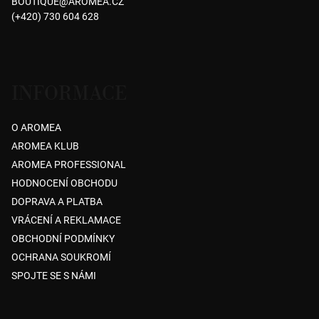
A
BOUTIQUE
@
AROMEA.CZ
t
(+420) 730 604 628
C
í
Í
P
R
INFORMACE
V
K
O AROMEA
Y
AROMEA KLUB
V
AROMEA PROFESSIONAL
Ý
HODNOCENÍ OBCHODU
P
DOPRAVA A PLATBA
I
VRÁCENÍ A REKLAMACE
S
OBCHODNÍ PODMÍNKY
U
OCHRANA SOUKROMÍ
SPOJTE SE S NÁMI