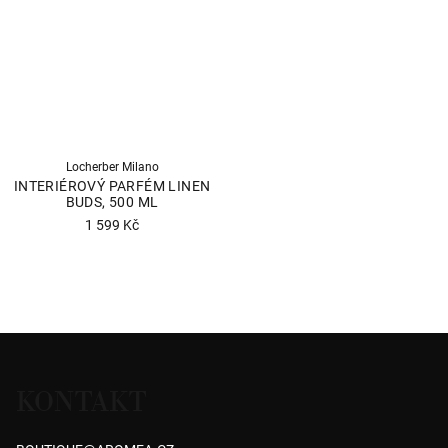
5
5
hvězdiček.
hvězdiček.
Locherber Milano
INTERIÉROVÝ PARFÉM LINEN
BUDS, 500 ML
1 599 Kč
O
V
Z
L
á
Á
KONTAKT
p
D
a