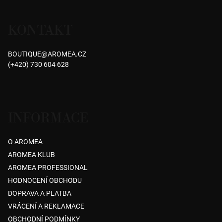
Z
á
KONTAKT
p
a
BOUTIQUE
@
AROMEA.CZ
t
(+420) 730 604 628
í
INFORMACE
O AROMEA
AROMEA KLUB
AROMEA PROFESSIONAL
HODNOCENÍ OBCHODU
DOPRAVA A PLATBA
VRÁCENÍ A REKLAMACE
OBCHODNÍ PODMÍNKY