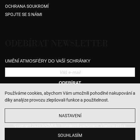
OCHRANA SOUKROMÍ
SPOJTE SE S NÁMI
ODEBÍRAT NEWSLETTER
UMĚNÍ ATMOSFÉRY DO VAŠÍ SCHRÁNKY
ODEBÍRAT
Přihlášením souhlasíte se zasíláním obchodních sdělení a se zpracováním
Používáme cookies, abychom Vám umožnili pohodlné nakupování a
osobních údajů.
díky analýze provozu zlepšovali funkce a použitelnost.
NASTAVENÍ
Copyright 2026
AROMEA — Interiérová parfumerie
. Všechna práva
vyhrazena.
Upravit nastavení cookies
SOUHLASÍM