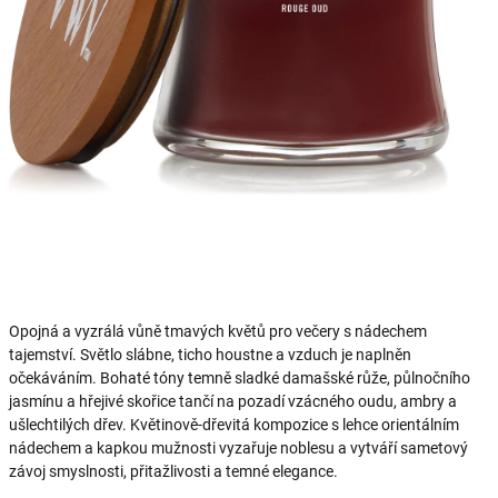
Opojná a vyzrálá vůně tmavých květů pro večery s nádechem
tajemství. Světlo slábne, ticho houstne a vzduch je naplněn
očekáváním. Bohaté tóny temně sladké damašské růže, půlnočního
jasmínu a hřejivé skořice tančí na pozadí vzácného oudu, ambry a
ušlechtilých dřev. Květinově-dřevitá kompozice s lehce orientálním
nádechem a kapkou mužnosti vyzařuje noblesu a vytváří sametový
závoj smyslnosti, přitažlivosti a temné elegance.