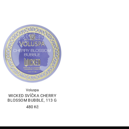
Voluspa
WICKED SVÍČKA CHERRY
BLOSSOM BUBBLE, 113 G
480 Kč
Průměrné
hodnocení
produktu