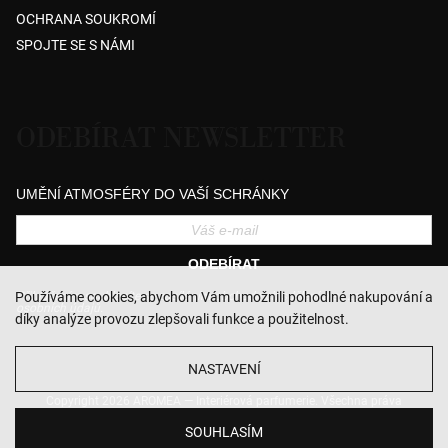
OCHRANA SOUKROMÍ
SPOJTE SE S NÁMI
ODEBÍRAT NEWSLETTER
UMĚNÍ ATMOSFÉRY DO VAŠÍ SCHRÁNKY
ODEBÍRAT
Přihlášením souhlasíte se zasíláním obchodních sdělení a se zpracováním
Používáme cookies, abychom Vám umožnili pohodlné nakupování a
osobních údajů.
díky analýze provozu zlepšovali funkce a použitelnost.
NASTAVENÍ
Copyright 2026
AROMEA — Interiérová parfumerie
. Všechna práva
vyhrazena.
Upravit nastavení cookies
SOUHLASÍM