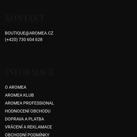
Z
je
á
5,0
KONTAKT
p
z
5
a
hvězdiček.
BOUTIQUE
@
AROMEA.CZ
t
(+420) 730 604 628
í
INFORMACE
O AROMEA
AROMEA KLUB
AROMEA PROFESSIONAL
HODNOCENÍ OBCHODU
DOPRAVA A PLATBA
VRÁCENÍ A REKLAMACE
OBCHODNÍ PODMÍNKY