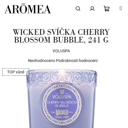
Přejít
na
obsah
NÁKUPN
Hledat
Přihlášení
WICKED SVÍČKA CHERRY
KOŠÍK
BLOSSOM BUBBLE, 241 G
VOLUSPA
Průměrné
Neohodnoceno
Podrobnosti hodnocení
hodnocení
TOP vůně
produktu
je
0,0
z
5
hvězdiček.