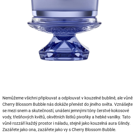
Nemůžeme všichni připlouvat a odplouvat v kouzelné bublině, ale vůně
Cherry Blossom Bubble nás dokáže přenést do jiného světa. Vznášejte
se mezi snem a skutečností, unášeni jemnými tóny čerstvé kokosové
vody, třešňových květů, okvětních lístků pivoňky a hebké vanilky. Tato
vůně rozzáří každý prostor i náladu, stejně jako kouzelná aura Glindy.
Zazářete jako ona, zazářete jako vy s Cherry Blossom Bubble.