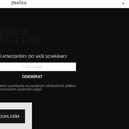
ZNAČKA
+
EBÍRAT
WSLETTER
Í ATMOSFÉRY DO VAŠÍ SCHRÁNKY
ODEBÍRAT
ením souhlasíte se zasíláním obchodních sdělení
pracováním osobních údajů.
OUHLASÍM