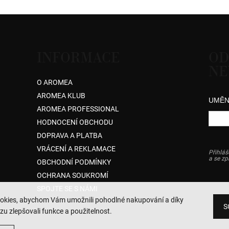
INFORMACE
OD
NE
O AROMEA
AROMEA KLUB
UMĚN
AROMEA PROFESSIONAL
HODNOCENÍ OBCHODU
DOPRAVA A PLATBA
VRÁCENÍ A REKLAMACE
Přihláš
a se z
OBCHODNÍ PODMÍNKY
OCHRANA SOUKROMÍ
SPOJTE SE S NÁMI
okies, abychom Vám umožnili pohodlné nakupování a díky
S
zu zlepšovali funkce a použitelnost.