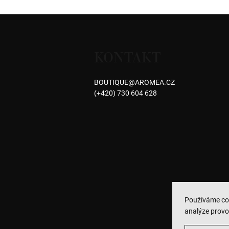
Z
á
KONTAKT
p
a
BOUTIQUE
@
AROMEA.CZ
(+420) 730 604 628
t
í
Používáme co
analýze provo