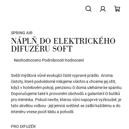
Hledat
Přihlášení
NÁK
SPRING AIR
KOŠ
NÁPLŇ DO ELEKTRICKÉHO
DIFUZÉRU SOFT
Průměrné
Neohodnoceno
Podrobnosti hodnocení
hodnocení
produktu
Svěží mýdlová vůně evokující čistě vyprané prádlo. Aroma
je
čistoty, které podvědomě milujeme všichni a chceme jej cítit,
0,0
když v hotelovém pokoji, penzionu či doma uleháme ke spánku.
z
Doporučujeme také k provonění obchodů s galanterií či butiků
5
pro miminka. Pokud nevíte, kterou vůni napoprvé vyzkoušet, je
hvězdiček.
tato skvělou volbou - její jemná svěžest se zalíbí každému a do
interiéru vnese pocit klidu a pohodlí.
PRO DIFUZÉR