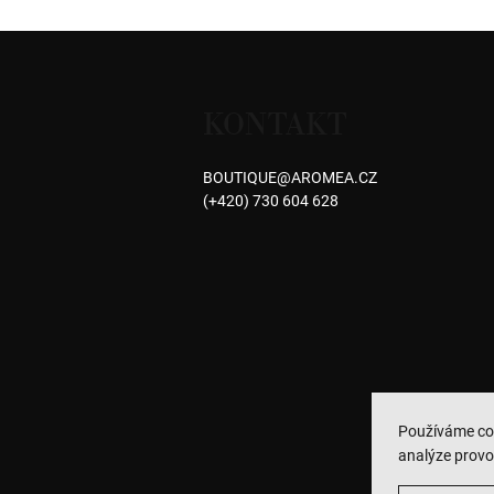
Z
á
KONTAKT
p
a
BOUTIQUE
@
AROMEA.CZ
(+420) 730 604 628
t
í
Používáme co
analýze provo