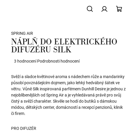
Hledat
Přihlášení
NÁK
SPRING AIR
KOŠ
NÁPLŇ DO ELEKTRICKÉHO
DIFUZÉRU SILK
Průměrné
3 hodnocení
Podrobnosti hodnocení
hodnocení
produktu
Svěží a sladce květinové aroma s nádechem růže a mandarinky
je
působí povznášejícím dojmem, jako lehký hedvábný šátek ve
5,0
větru. Vůně Silk inspirovaná parfémem
Dunhill Desire
je jednou z
z
nejoblíbenějších od Spring Air a je vyhledávaná právě pro svůj
5
čistý a svěží charakter. Skvěle se hodí do butiků s dámskou
hvězdiček.
módou, dětských center, domácností a recepcí penzionů, klinik
či firem.
PRO DIFUZÉR