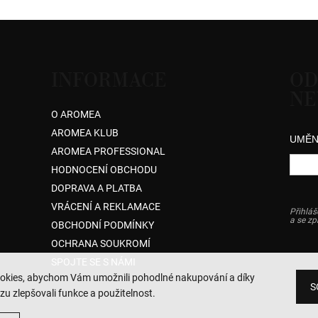
INFORMACE
OD
NE
O AROMEA
AROMEA KLUB
UMĚN
AROMEA PROFESSIONAL
HODNOCENÍ OBCHODU
DOPRAVA A PLATBA
VRÁCENÍ A REKLAMACE
Přihláš
a se z
OBCHODNÍ PODMÍNKY
OCHRANA SOUKROMÍ
SPOJTE SE S NÁMI
okies, abychom Vám umožnili pohodlné nakupování a díky
S
zu zlepšovali funkce a použitelnost.