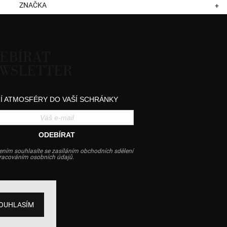
ZNAČKA
+
EBÍRAT
WSLETTER
Í ATMOSFÉRY DO VAŠÍ SCHRÁNKY
ODEBÍRAT
ením souhlasíte se zasíláním obchodních sdělení
pracováním osobních údajů.
OUHLASÍM