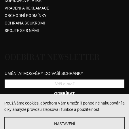
DOPRAVA A PLATBA
VRÁCENÍ A REKLAMACE
OBCHODNÍ PODMÍNKY
OCHRANA SOUKROMÍ
SPOJTE SE S NÁMI
ODEBÍRAT NEWSLETTER
UMĚNÍ ATMOSFÉRY DO VAŠÍ SCHRÁNKY
ODEBÍRAT
Přihlášením souhlasíte se zasíláním obchodních sdělení a se zpracováním
Používáme cookies, abychom Vám umožnili pohodlné nakupování a
osobních údajů.
díky analýze provozu zlepšovali funkce a použitelnost.
NASTAVENÍ