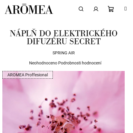
Přejít
na
obsah
NÁKUPN
Hledat
Přihlášení
NÁPLŇ DO ELEKTRICKÉHO
KOŠÍK
DIFUZÉRU SECRET
SPRING AIR
Průměrné
Neohodnoceno
Podrobnosti hodnocení
hodnocení
AROMEA Proffesional
produktu
je
0,0
z
5
hvězdiček.