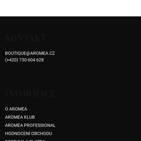
Průměrné
Průměrné
hodnocení
hodnocení
produktu
produktu
Z
je
je
á
5,0
5,0
KONTAKT
p
z
z
5
5
a
hvězdiček.
hvězdiček.
BOUTIQUE
@
AROMEA.CZ
t
(+420) 730 604 628
í
INFORMACE
O AROMEA
AROMEA KLUB
AROMEA PROFESSIONAL
HODNOCENÍ OBCHODU