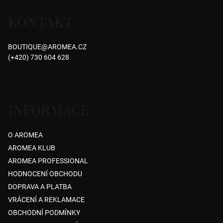
á
KONTAKT
p
a
BOUTIQUE
@
AROMEA.CZ
t
(+420) 730 604 628
í
INFORMACE
O AROMEA
AROMEA KLUB
AROMEA PROFESSIONAL
HODNOCENÍ OBCHODU
DOPRAVA A PLATBA
VRÁCENÍ A REKLAMACE
OBCHODNÍ PODMÍNKY