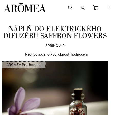
Přejít
na
obsah
NÁKUPN
Hledat
Přihlášení
NÁPLŇ DO ELEKTRICKÉHO
KOŠÍK
DIFUZÉRU SAFFRON FLOWERS
SPRING AIR
Průměrné
Neohodnoceno
Podrobnosti hodnocení
hodnocení
AROMEA Proffesional
produktu
je
0,0
z
5
hvězdiček.