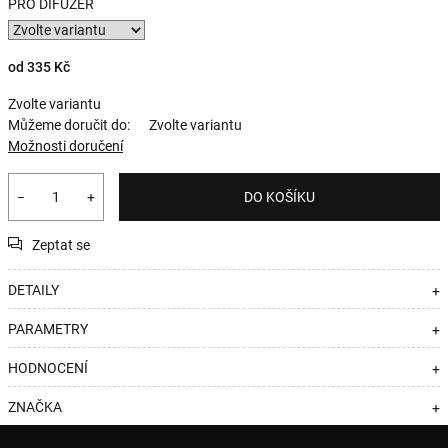
PRO DIFUZÉR
od
335 Kč
Zvolte variantu
Můžeme doručit do:
Zvolte variantu
Možnosti doručení
−
+
DO KOŠÍKU
Zeptat se
DETAILY
+
PARAMETRY
+
HODNOCENÍ
+
ZNAČKA
+
Z