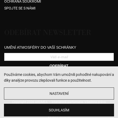
OCHRANA SOUKROMÍ
SPOJTE SE S NÁMI
ODEBÍRAT NEWSLETTER
UMĚNÍ ATMOSFÉRY DO VAŠÍ SCHRÁNKY
ODEBÍRAT
Přihlášením souhlasíte se zasíláním obchodních sdělení a se zpracováním
Používáme cookies, abychom Vám umožnili pohodlné nakupování a
osobních údajů.
díky analýze provozu zlepšovali funkce a použitelnost.
NASTAVENÍ
Copyright 2026
AROMEA — Interiérová parfumerie
. Všechna práva
vyhrazena.
Upravit nastavení cookies
SOUHLASÍM
Vytvořil Shoptet