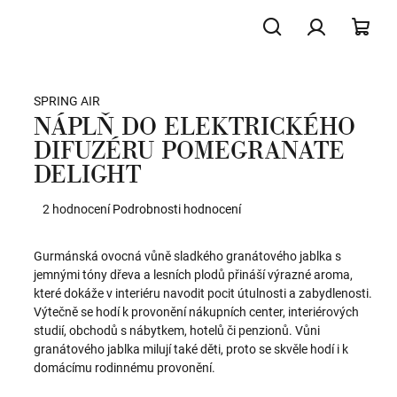
Hledat
Přihlášení
NÁK
SPRING AIR
KOŠ
NÁPLŇ DO ELEKTRICKÉHO
DIFUZÉRU POMEGRANATE
DELIGHT
Průměrné
2 hodnocení
Podrobnosti hodnocení
hodnocení
produktu
Gurmánská ovocná vůně sladkého granátového jablka s
je
jemnými tóny dřeva a lesních plodů přináší výrazné aroma,
5,0
které dokáže v interiéru navodit pocit útulnosti a zabydlenosti.
z
Výtečně se hodí k provonění nákupních center, interiérových
5
studií, obchodů s nábytkem, hotelů či penzionů. Vůni
hvězdiček.
granátového jablka milují také děti, proto se skvěle hodí i k
domácímu rodinnému provonění.