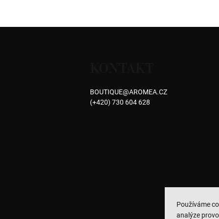
Z
á
KONTAKT
p
a
BOUTIQUE
@
AROMEA.CZ
(+420) 730 604 628
t
í
Používáme co
analýze provo