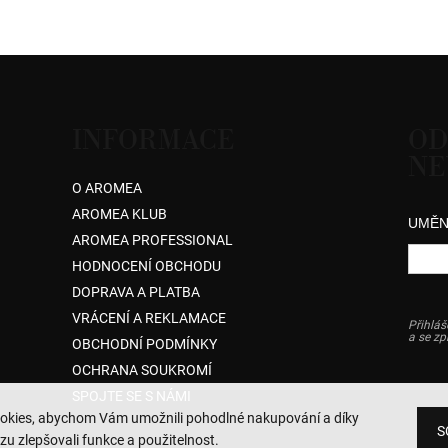
INFORMACE
OD
NE
O AROMEA
AROMEA KLUB
UMĚN
AROMEA PROFESSIONAL
HODNOCENÍ OBCHODU
DOPRAVA A PLATBA
VRÁCENÍ A REKLAMACE
Přihláš
a se z
OBCHODNÍ PODMÍNKY
OCHRANA SOUKROMÍ
SPOJTE SE S NÁMI
okies, abychom Vám umožnili pohodlné nakupování a díky
S
zu zlepšovali funkce a použitelnost.