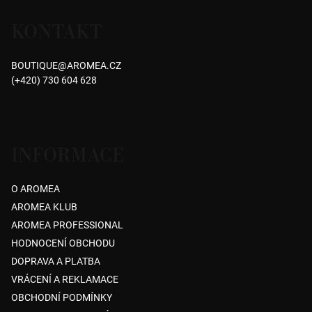
á
KONTAKT
p
a
BOUTIQUE
@
AROMEA.CZ
t
(+420) 730 604 628
í
INFORMACE
O AROMEA
AROMEA KLUB
AROMEA PROFESSIONAL
HODNOCENÍ OBCHODU
DOPRAVA A PLATBA
VRÁCENÍ A REKLAMACE
OBCHODNÍ PODMÍNKY