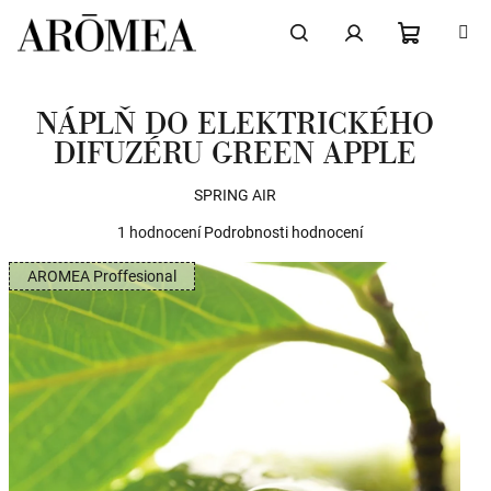
Přejít
na
obsah
NÁKUPN
Hledat
Přihlášení
NÁPLŇ DO ELEKTRICKÉHO
KOŠÍK
DIFUZÉRU GREEN APPLE
SPRING AIR
Průměrné
1 hodnocení
Podrobnosti hodnocení
hodnocení
AROMEA Proffesional
produktu
je
5,0
z
5
hvězdiček.