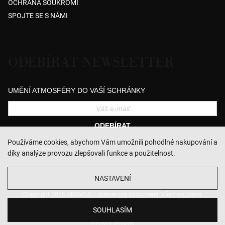
OCHRANA SOUKROMÍ
SPOJTE SE S NÁMI
ODEBÍRAT NEWSLETTER
UMĚNÍ ATMOSFÉRY DO VAŠÍ SCHRÁNKY
ODEBÍRAT
Přihlášením souhlasíte se zasíláním obchodních sdělení a se zpracováním
Používáme cookies, abychom Vám umožnili pohodlné nakupování a
osobních údajů.
díky analýze provozu zlepšovali funkce a použitelnost.
NASTAVENÍ
Copyright 2026
AROMEA — Interiérová parfumerie
. Všechna práva
vyhrazena.
Upravit nastavení cookies
SOUHLASÍM
Vytvořil Shoptet