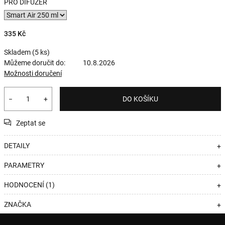
PRO DIFUZÉR
335 Kč
Skladem
(5 ks)
Můžeme doručit do:
10.8.2026
Možnosti doručení
−
+
DO KOŠÍKU
Zeptat se
DETAILY
+
PARAMETRY
+
HODNOCENÍ (1)
+
ZNAČKA
+
Z