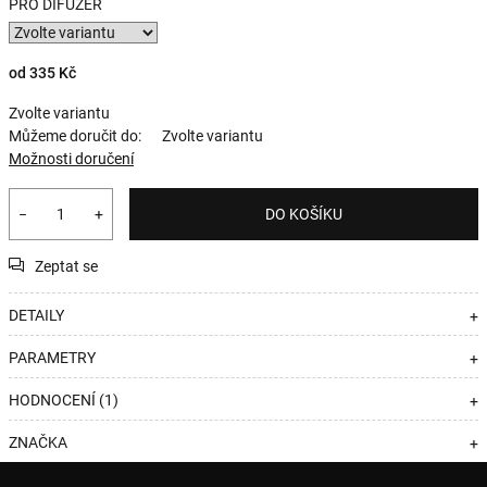
PRO DIFUZÉR
od
335 Kč
Zvolte variantu
Můžeme doručit do:
Zvolte variantu
Možnosti doručení
−
+
DO KOŠÍKU
Zeptat se
DETAILY
+
PARAMETRY
+
HODNOCENÍ (1)
+
ZNAČKA
+
Z