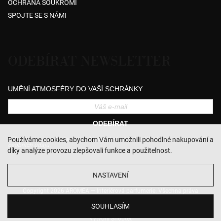
OCHRANA SOUKROMÍ
SPOJTE SE S NÁMI
ODEBÍRAT NEWSLETTER
UMĚNÍ ATMOSFÉRY DO VAŠÍ SCHRÁNKY
ODEBÍRAT
Přihlášením souhlasíte se zasíláním obchodních sdělení a se zpracováním
Používáme cookies, abychom Vám umožnili pohodlné nakupování a
osobních údajů.
díky analýze provozu zlepšovali funkce a použitelnost.
NASTAVENÍ
Copyright 2026
AROMEA — Interiérová parfumerie
. Všechna práva
vyhrazena.
Upravit nastavení cookies
SOUHLASÍM
Vytvořil Shoptet