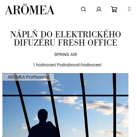
Přejít
na
obsah
NÁKUPN
Hledat
Přihlášení
NÁPLŇ DO ELEKTRICKÉHO
KOŠÍK
DIFUZÉRU FRESH OFFICE
SPRING AIR
Průměrné
1 hodnocení
Podrobnosti hodnocení
hodnocení
AROMEA Proffesional
produktu
je
5,0
z
5
hvězdiček.