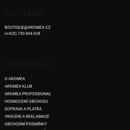
á
KONTAKT
p
a
BOUTIQUE
@
AROMEA.CZ
t
(+420) 730 604 628
í
INFORMACE
O AROMEA
AROMEA KLUB
AROMEA PROFESSIONAL
HODNOCENÍ OBCHODU
DOPRAVA A PLATBA
VRÁCENÍ A REKLAMACE
OBCHODNÍ PODMÍNKY