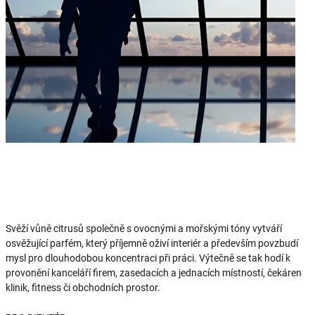
Svěží vůně citrusů společně s ovocnými a mořskými tóny vytváří
osvěžující parfém, který příjemně oživí interiér a především povzbudí
mysl pro dlouhodobou koncentraci při práci. Výtečně se tak hodí k
provonění kanceláří firem, zasedacích a jednacích místností, čekáren
klinik, fitness či obchodních prostor.