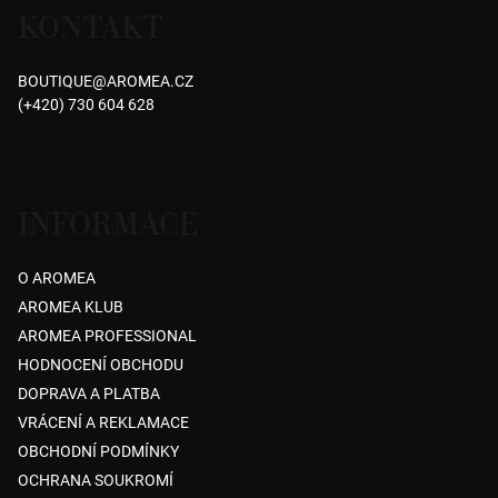
KONTAKT
p
a
BOUTIQUE
@
AROMEA.CZ
t
(+420) 730 604 628
í
INFORMACE
O AROMEA
AROMEA KLUB
AROMEA PROFESSIONAL
HODNOCENÍ OBCHODU
DOPRAVA A PLATBA
VRÁCENÍ A REKLAMACE
OBCHODNÍ PODMÍNKY
OCHRANA SOUKROMÍ