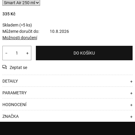
335 Kč
Skladem
(>5 ks)
Můžeme doručit do:
10.8.2026
Možnosti doručení
−
+
DO KOŠÍKU
Zeptat se
DETAILY
+
PARAMETRY
+
HODNOCENÍ
+
ZNAČKA
+
Z
á