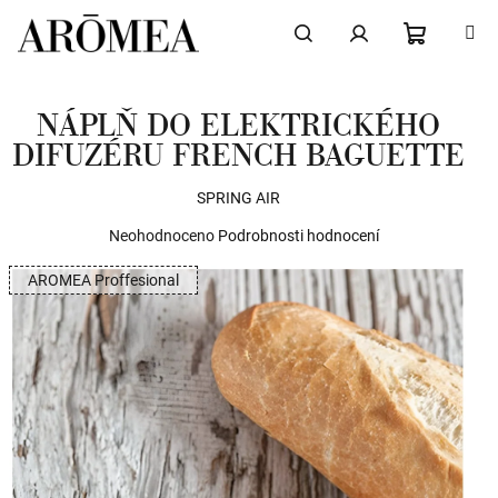
Přejít
na
obsah
NÁKUPN
Hledat
Přihlášení
NÁPLŇ DO ELEKTRICKÉHO
KOŠÍK
DIFUZÉRU FRENCH BAGUETTE
SPRING AIR
Průměrné
Neohodnoceno
Podrobnosti hodnocení
hodnocení
AROMEA Proffesional
produktu
je
0,0
z
5
hvězdiček.