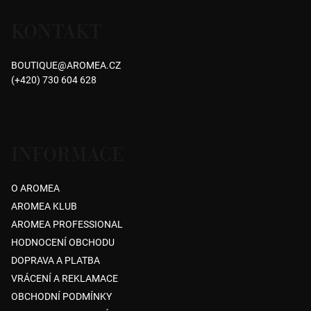
á
KONTAKT
p
a
BOUTIQUE
@
AROMEA.CZ
t
(+420) 730 604 628
í
INFORMACE
O AROMEA
AROMEA KLUB
AROMEA PROFESSIONAL
HODNOCENÍ OBCHODU
DOPRAVA A PLATBA
VRÁCENÍ A REKLAMACE
OBCHODNÍ PODMÍNKY