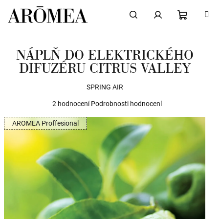
Přejít
na
obsah
NÁKUPN
Hledat
Přihlášení
NÁPLŇ DO ELEKTRICKÉHO
KOŠÍK
DIFUZÉRU CITRUS VALLEY
SPRING AIR
Průměrné
2 hodnocení
Podrobnosti hodnocení
hodnocení
AROMEA Proffesional
produktu
je
5,0
z
5
hvězdiček.