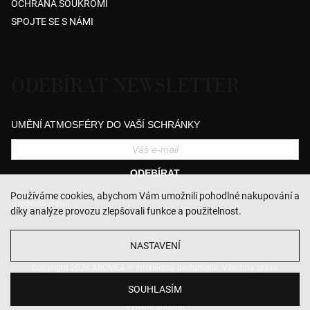
OCHRANA SOUKROMÍ
SPOJTE SE S NÁMI
ODEBÍRAT NEWSLETTER
UMĚNÍ ATMOSFÉRY DO VAŠÍ SCHRÁNKY
ODEBÍRAT
Přihlášením souhlasíte se zasíláním obchodních sdělení a se zpracováním
Používáme cookies, abychom Vám umožnili pohodlné nakupování a
osobních údajů.
díky analýze provozu zlepšovali funkce a použitelnost.
NASTAVENÍ
Copyright 2026
AROMEA — Interiérová parfumerie
. Všechna práva
vyhrazena.
Upravit nastavení cookies
SOUHLASÍM
Vytvořil Shoptet