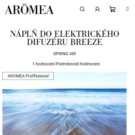
Přejít
na
obsah
NÁKUPN
Hledat
Přihlášení
NÁPLŇ DO ELEKTRICKÉHO
KOŠÍK
DIFUZÉRU BREEZE
SPRING AIR
Průměrné
1 hodnocení
Podrobnosti hodnocení
hodnocení
AROMEA Proffesional
produktu
je
5,0
z
5
hvězdiček.