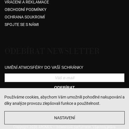
VRÁCENÍ A REKLAMACE
OBCHODNÍ PODMÍNKY
OCHRANA SOUKROMÍ
SPOJTE SE S NÁMI
ODEBÍRAT NEWSLETTER
UMĚNÍ ATMOSFÉRY DO VAŠÍ SCHRÁNKY
ODEBÍRAT
Přihlášením souhlasíte se zasíláním obchodních sdělení a se zpracováním
Používáme cookies, abychom Vám umožnili pohodlné nakupování a
osobních údajů.
díky analýze provozu zlepšovali funkce a použitelnost.
NASTAVENÍ
Copyright 2026
AROMEA — Interiérová parfumerie
. Všechna práva