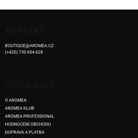
Z
á
KONTAKT
p
a
BOUTIQUE
@
AROMEA.CZ
t
(+420) 730 604 628
í
INFORMACE
O AROMEA
AROMEA KLUB
AROMEA PROFESSIONAL
HODNOCENÍ OBCHODU
DOPRAVA A PLATBA