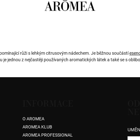
 připomínající růži s lehkým citrusovým nádechem. Je běžnou součástí
esenc
e jednou z nejčastěji používaných aromatických látek a také se s oblibo
INFORMACE
OD
NE
O AROMEA
AROMEA KLUB
UMĚN
AROMEA PROFESSIONAL