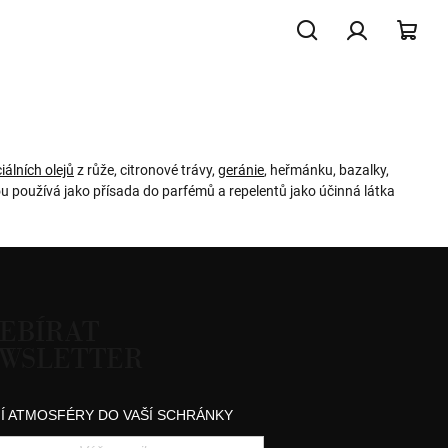
Hledat
Přihlášení
NÁK
KOŠ
iálních olejů
z růže, citronové trávy,
geránie
, heřmánku, bazalky,
u používá jako přísada do parfémů a repelentů jako účinná látka
EBÍRAT
WSLETTER
Í ATMOSFÉRY DO VAŠÍ SCHRÁNKY