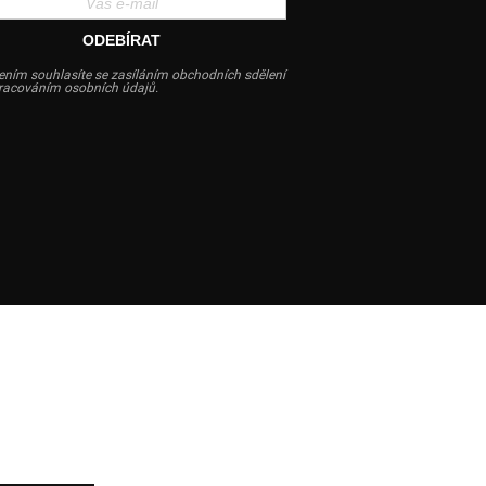
ODEBÍRAT
ením souhlasíte se zasíláním obchodních sdělení
pracováním osobních údajů.