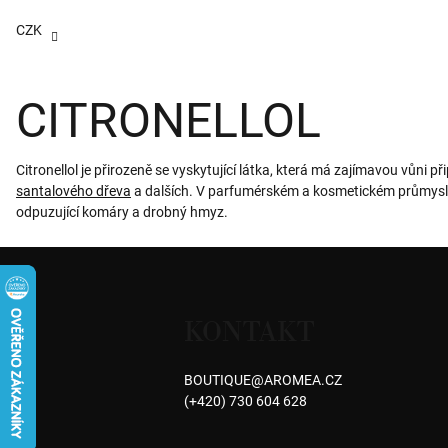
Přejít
na
CZK
obsah
CITRONELLOL
Citronellol je přirozeně se vyskytující látka, která má zajímavou vůni
santalového dřeva
a dalších. V parfumérském a kosmetickém průmyslu j
odpuzující komáry a drobný hmyz.
Z
á
KONTAKT
p
a
BOUTIQUE
@
AROMEA.CZ
(+420) 730 604 628
t