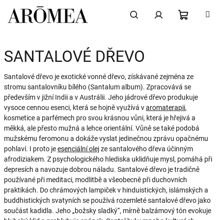
Přejít
na
obsah
NÁKUPN
Hledat
Přihlášení
SANTALOVÉ DŘEVO
KOŠÍK
Santalové dřevo je exotické vonné dřevo, získávané zejména ze
stromu santalovníku bílého (Santalum album). Zpracovává se
především v jižní Indii a v Austrálii. Jeho jádrové dřevo produkuje
vysoce cennou esenci, která se hojně využívá v
aromaterapii
,
kosmetice a parfémech pro svou krásnou vůni, která je hřejivá a
měkká, ale přesto mužná a lehce orientální. Vůně se také podobá
mužskému feromonu a dokáže vyslat jedinečnou zprávu opačnému
pohlaví. I proto je
esenciální olej
ze santalového dřeva účinným
afrodiziakem. Z psychologického hlediska uklidňuje mysl, pomáhá při
depresích a navozuje dobrou náladu. Santalové dřevo je tradičně
používané při meditaci, modlitbě a všeobecně při duchovních
praktikách. Do chrámových lampiček v hinduistických, islámských a
buddhistických svatyních se používá rozemleté santalové dřevo jako
součást kadidla. Jeho „božsky sladký“, mírně balzámový tón evokuje