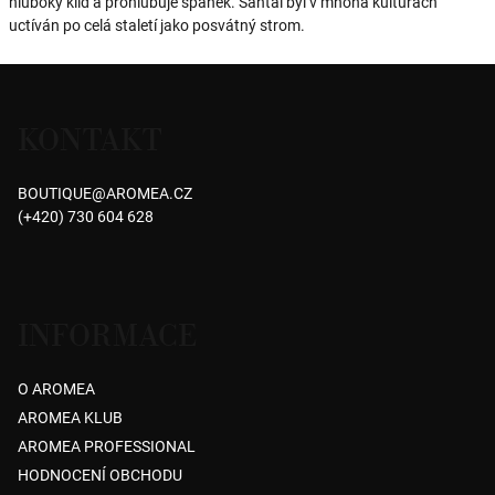
hluboký klid a prohlubuje spánek. Santal byl v mnoha kulturách
uctíván po celá staletí jako posvátný strom.
Z
á
KONTAKT
p
a
BOUTIQUE
@
AROMEA.CZ
t
(+420) 730 604 628
í
INFORMACE
O AROMEA
AROMEA KLUB
AROMEA PROFESSIONAL
HODNOCENÍ OBCHODU