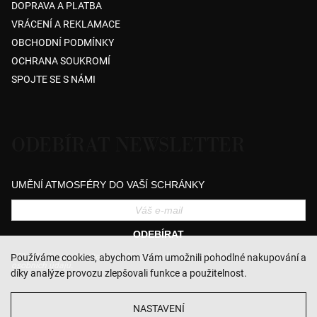
DOPRAVA A PLATBA
VRÁCENÍ A REKLAMACE
OBCHODNÍ PODMÍNKY
OCHRANA SOUKROMÍ
SPOJTE SE S NÁMI
ODEBÍRAT NEWSLETTER
UMĚNÍ ATMOSFÉRY DO VAŠÍ SCHRÁNKY
ODEBÍRAT
Přihlášením souhlasíte se zasíláním obchodních sdělení a se zpracováním
Používáme cookies, abychom Vám umožnili pohodlné nakupování a
osobních údajů.
díky analýze provozu zlepšovali funkce a použitelnost.
NASTAVENÍ