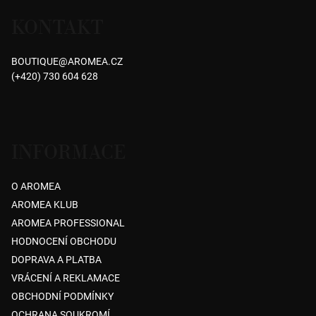
á
4,3
KONTAKT
p
z
5
a
hvězdiček.
BOUTIQUE
@
AROMEA.CZ
t
(+420) 730 604 628
í
INFORMACE
O AROMEA
AROMEA KLUB
AROMEA PROFESSIONAL
HODNOCENÍ OBCHODU
DOPRAVA A PLATBA
VRÁCENÍ A REKLAMACE
OBCHODNÍ PODMÍNKY
OCHRANA SOUKROMÍ