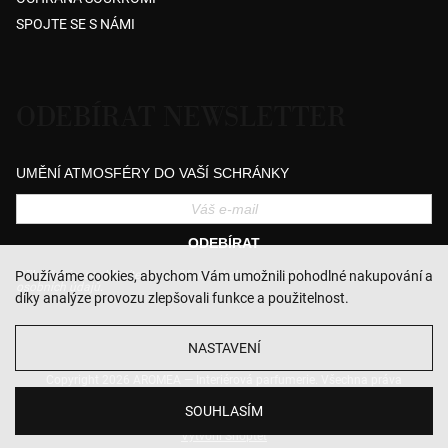
SPOJTE SE S NÁMI
ODEBÍRAT NEWSLETTER
UMĚNÍ ATMOSFÉRY DO VAŠÍ SCHRÁNKY
ODEBÍRAT
Přihlášením souhlasíte se zasíláním obchodních sdělení a se zpracováním
Používáme cookies, abychom Vám umožnili pohodlné nakupování a
osobních údajů.
díky analýze provozu zlepšovali funkce a použitelnost.
NASTAVENÍ
Copyright 2026
AROMEA — Interiérová parfumerie
. Všechna práva
vyhrazena.
Upravit nastavení cookies
SOUHLASÍM
Vytvořil Shoptet