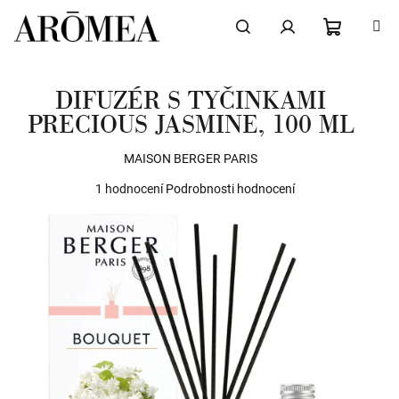
Přejít
na
obsah
NÁKUPN
Hledat
Přihlášení
DIFUZÉR S TYČINKAMI
KOŠÍK
PRECIOUS JASMINE, 100 ML
MAISON BERGER PARIS
Průměrné
1 hodnocení
Podrobnosti hodnocení
hodnocení
produktu
je
5,0
z
5
hvězdiček.