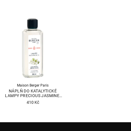
Maison Berger Paris
NÁPLŇ DO KATALYTICKÉ
LAMPY PRECIOUS JASMINE,
500 ML
410 Kč
Průměrné
hodnocení
produktu
Z
je