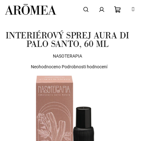
Přejít
na
obsah
NÁKUPN
Hledat
Přihlášení
INTERIÉROVÝ SPREJ AURA DI
KOŠÍK
PALO SANTO, 60 ML
NASOTERAPIA
Průměrné
Neohodnoceno
Podrobnosti hodnocení
hodnocení
produktu
je
0,0
z
5
hvězdiček.