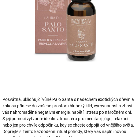
Posvátná, uklidňující vůně Palo Santa s nádechem exotických dřevin a
kokosu přinese do vašeho prostoru hluboký klid, vyrovnanost a zbaví
vás nahromaděné negativní energie, napětí i stresu po náročném dni.
S její pomocí vytvoříte ideální atmosféru pro meditaci, jógu, relaxaci
nebo jen pro chvíle odpočinku, kdy se chcete odpojit od vnějšího světa.
Dopřejte si tento každodenní rituál pohody, který vás naplní novou