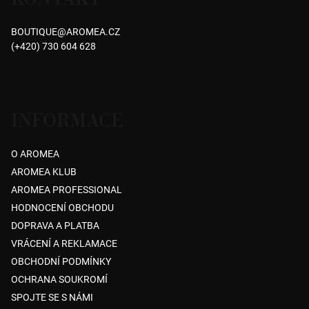
5
a
hvězdiček.
BOUTIQUE
@
AROMEA.CZ
t
(+420) 730 604 628
í
INFORMACE
O AROMEA
AROMEA KLUB
AROMEA PROFESSIONAL
HODNOCENÍ OBCHODU
DOPRAVA A PLATBA
VRÁCENÍ A REKLAMACE
OBCHODNÍ PODMÍNKY
OCHRANA SOUKROMÍ
SPOJTE SE S NÁMI