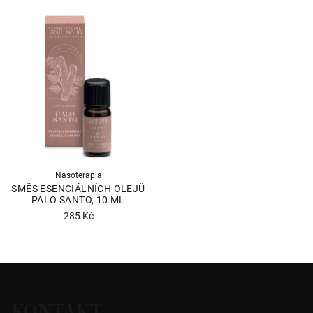
Nasoterapia
SMĚS ESENCIÁLNÍCH OLEJŮ
PALO SANTO, 10 ML
285 Kč
Průměrné
hodnocení
produktu
Z
je
á
5,0
KONTAKT
p
z