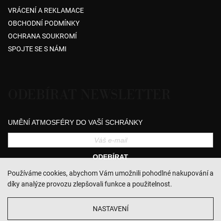
VRÁCENÍ A REKLAMACE
OBCHODNÍ PODMÍNKY
OCHRANA SOUKROMÍ
SPOJTE SE S NÁMI
ODEBÍRAT NEWSLETTER
UMĚNÍ ATMOSFÉRY DO VAŠÍ SCHRÁNKY
ODEBÍRAT
Přihlášením souhlasíte se zasíláním obchodních sdělení a se zpracováním
Používáme cookies, abychom Vám umožnili pohodlné nakupování a
osobních údajů.
díky analýze provozu zlepšovali funkce a použitelnost.
NASTAVENÍ