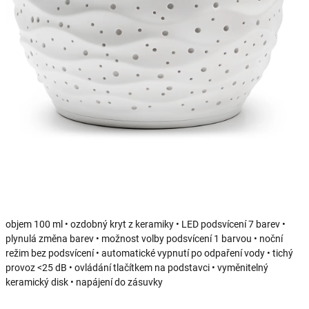
objem 100 ml • ozdobný kryt z keramiky • LED podsvícení 7 barev •
plynulá změna barev • možnost volby podsvícení 1 barvou • noční
režim bez podsvícení • automatické vypnutí po odpaření vody • tichý
provoz <25 dB • ovládání tlačítkem na podstavci • vyměnitelný
keramický disk • napájení do zásuvky