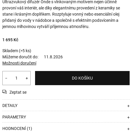
Ultrazvukový difuzér Onde s vlnkovaným motivem nejen účinně
provoní váš interiér, ale díky elegantnímu provedení z keramiky se
stane i krásným doplňkem. Rozptyluje vonný nebo esenciální olej
přidaný do vody v nádobce a společně s efektním podsvícením a
jemnou mlhovinou vytváří příjemnou atmosféru.
1 695 Kč
Skladem
(>5 ks)
Můžeme doručit do:
11.8.2026
Možnosti doručení
−
+
DO KOŠÍKU
Zeptat se
DETAILY
+
PARAMETRY
+
HODNOCENÍ (1)
+