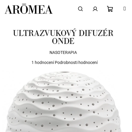
Přejít
na
obsah
NÁKUPN
Hledat
Přihlášení
ULTRAZVUKOVÝ DIFUZÉR
KOŠÍK
ONDE
NASOTERAPIA
Průměrné
1 hodnocení
Podrobnosti hodnocení
hodnocení
produktu
je
5,0
z
5
hvězdiček.