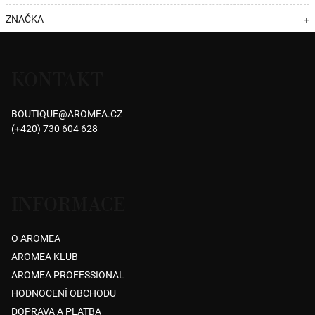
ZNAČKA
+
Z
á
KONTAKT
p
a
BOUTIQUE
@
AROMEA.CZ
t
(+420) 730 604 628
í
INFORMACE
O AROMEA
AROMEA KLUB
AROMEA PROFESSIONAL
HODNOCENÍ OBCHODU
DOPRAVA A PLATBA