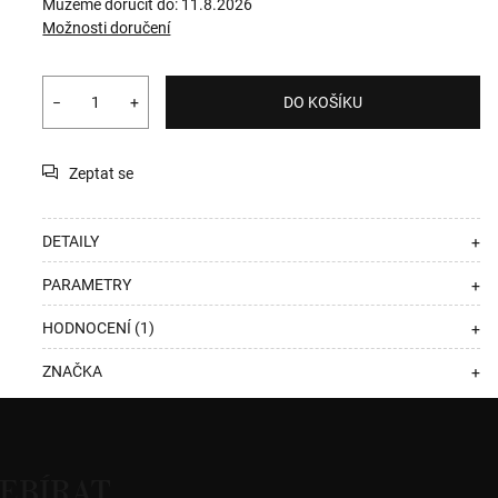
Můžeme doručit do:
11.8.2026
Možnosti doručení
−
+
DO KOŠÍKU
Zeptat se
DETAILY
+
PARAMETRY
+
HODNOCENÍ (1)
+
ZNAČKA
+
EBÍRAT