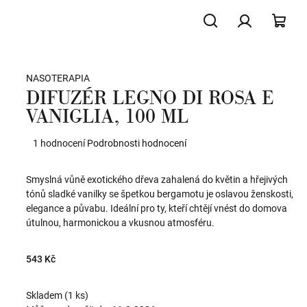
Hledat
Přihlášení
NÁK
NASOTERAPIA
KOŠ
DIFUZÉR LEGNO DI ROSA E
VANIGLIA, 100 ML
Průměrné
1 hodnocení
Podrobnosti hodnocení
hodnocení
produktu
Smyslná vůně exotického dřeva zahalená do květin a hřejivých
je
tónů sladké vanilky se špetkou bergamotu je oslavou ženskosti,
5,0
elegance a půvabu. Ideální pro ty, kteří chtějí vnést do domova
z
útulnou, harmonickou a vkusnou atmosféru.
5
hvězdiček.
543 Kč
Skladem
(1 ks)