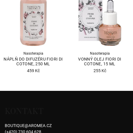
Nasoterapia
Nasoterapia
NÁPLŇ DO DIFUZÉRU FIORI DI
VONNÝ OLEJ FIORI DI
COTONE, 250 ML
COTONE, 15 ML
459 Kč
255 Kč
Průměrné
Průměrné
hodnocení
hodnocení
produktu
produktu
Z
je
je
á
5,0
4,4
KONTAKT
p
z
z
5
5
a
hvězdiček.
hvězdiček.
BOUTIQUE
@
AROMEA.CZ
t
(+420) 730 604 628