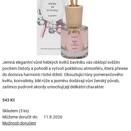
Jemná elegantní vůně hebkých květů bavlníku vás obklopí svěžím
pocitem čistoty a pohodlí a vytvoří poklidnou atmosféru, která přinese
do domova harmonii i tiché štěstí. Okouzlující tóny pomerančového
květu, konvalinky, bílé růže a jasmínu dodávají vůni ženský půvab,
zatímco pudrové akordy umocňují její delikátní charakter.
543 Kč
Skladem
(3 ks)
Můžeme doručit do:
11.8.2026
Možnosti doručení