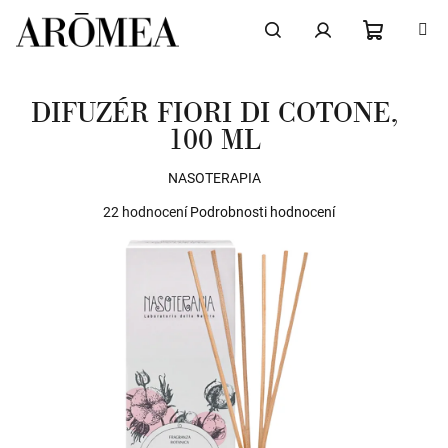
Přejít
na
obsah
NÁKUPN
Hledat
Přihlášení
DIFUZÉR FIORI DI COTONE,
KOŠÍK
100 ML
NASOTERAPIA
Průměrné
22 hodnocení
Podrobnosti hodnocení
hodnocení
produktu
je
4,8
z
5
hvězdiček.