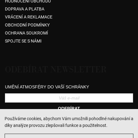
HODNOCENÍ OBCHODU
DOPRAVA A PLATBA
VRÁCENÍ A REKLAMACE
OBCHODNÍ PODMÍNKY
OCHRANA SOUKROMÍ
SPOJTE SE S NÁMI
ODEBÍRAT NEWSLETTER
UMĚNÍ ATMOSFÉRY DO VAŠÍ SCHRÁNKY
ODEBÍRAT
Přihlášením souhlasíte se zasíláním obchodních sdělení a se zpracováním
Používáme cookies, abychom Vám umožnili pohodlné nakupování a
osobních údajů.
díky analýze provozu zlepšovali funkce a použitelnost.