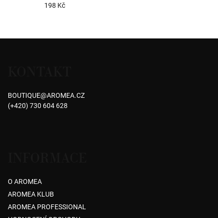
198 Kč
Průměrné
hodnocení
produktu
Z
je
á
5,0
KONTAKT
p
z
5
a
hvězdiček.
BOUTIQUE
@
AROMEA.CZ
t
(+420) 730 604 628
í
INFORMACE
O AROMEA
AROMEA KLUB
AROMEA PROFESSIONAL