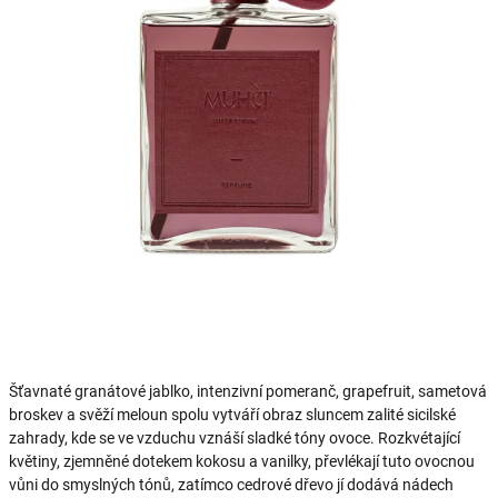
Šťavnaté granátové jablko, intenzivní pomeranč, grapefruit, sametová
broskev a svěží meloun spolu vytváří obraz sluncem zalité sicilské
zahrady, kde se ve vzduchu vznáší sladké tóny ovoce. Rozkvétající
květiny, zjemněné dotekem kokosu a vanilky, převlékají tuto ovocnou
vůni do smyslných tónů, zatímco cedrové dřevo jí dodává nádech