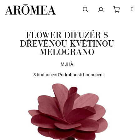
Přejít
na
obsah
NÁKUPN
Hledat
Přihlášení
FLOWER DIFUZÉR S
KOŠÍK
DŘEVĚNOU KVĚTINOU
MELOGRANO
MUHÀ
Průměrné
3 hodnocení
Podrobnosti hodnocení
hodnocení
produktu
je
5,0
z
5
hvězdiček.