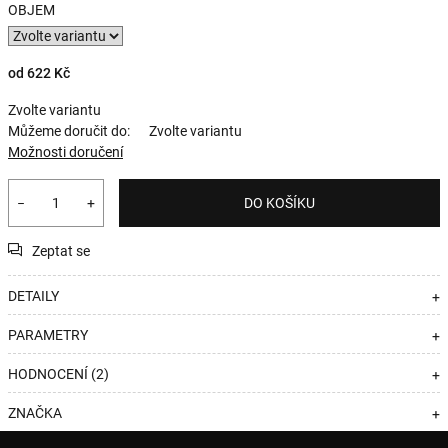
OBJEM
od
622 Kč
Zvolte variantu
Můžeme doručit do:
Zvolte variantu
Možnosti doručení
−
+
DO KOŠÍKU
Zeptat se
DETAILY
+
PARAMETRY
+
HODNOCENÍ (2)
+
ZNAČKA
+
Z