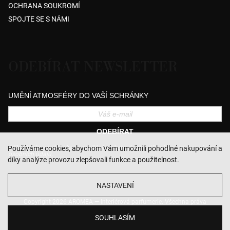
OCHRANA SOUKROMÍ
SPOJTE SE S NÁMI
ODEBÍRAT NEWSLETTER
UMĚNÍ ATMOSFÉRY DO VAŠÍ SCHRÁNKY
ODEBÍRAT
Přihlášením souhlasíte se zasíláním obchodních sdělení a se zpracováním
Používáme cookies, abychom Vám umožnili pohodlné nakupování a
osobních údajů.
díky analýze provozu zlepšovali funkce a použitelnost.
NASTAVENÍ
Copyright 2026
AROMEA — Interiérová parfumerie
. Všechna práva
vyhrazena.
Upravit nastavení cookies
SOUHLASÍM