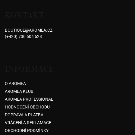
á
KONTAKT
p
a
BOUTIQUE
@
AROMEA.CZ
t
(+420) 730 604 628
í
INFORMACE
O AROMEA
AROMEA KLUB
AROMEA PROFESSIONAL
HODNOCENÍ OBCHODU
DOPRAVA A PLATBA
VRÁCENÍ A REKLAMACE
OBCHODNÍ PODMÍNKY