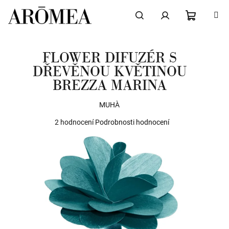
Přejít
na
obsah
NÁKUPN
Hledat
Přihlášení
FLOWER DIFUZÉR S
KOŠÍK
DŘEVĚNOU KVĚTINOU
BREZZA MARINA
MUHÀ
Průměrné
2 hodnocení
Podrobnosti hodnocení
hodnocení
produktu
je
4,5
z
5
hvězdiček.