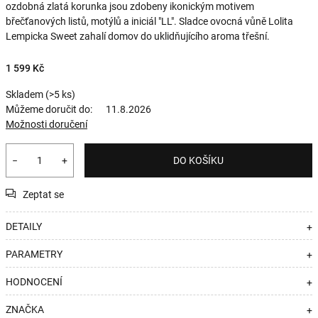
ozdobná zlatá korunka jsou zdobeny ikonickým motivem
břečťanových listů, motýlů a iniciál "LL". Sladce ovocná vůně Lolita
Lempicka Sweet zahalí domov do uklidňujícího aroma třešní.
1 599 Kč
Skladem
(>5 ks)
Můžeme doručit do:
11.8.2026
Možnosti doručení
−
+
DO KOŠÍKU
Zeptat se
DETAILY
+
PARAMETRY
+
HODNOCENÍ
+
ZNAČKA
+