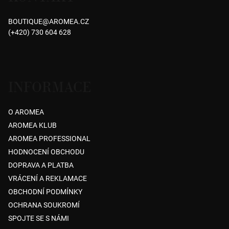
a
BOUTIQUE
@
AROMEA.CZ
t
(+420) 730 604 628
í
INFORMACE
O AROMEA
AROMEA KLUB
AROMEA PROFESSIONAL
HODNOCENÍ OBCHODU
DOPRAVA A PLATBA
VRÁCENÍ A REKLAMACE
OBCHODNÍ PODMÍNKY
OCHRANA SOUKROMÍ
SPOJTE SE S NÁMI