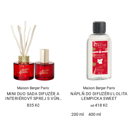
Průměrné
hodnocení
produktu
je
4,0
z
5
hvězdiček.
Maison Berger Paris
Maison Berger Paris
MINI DUO SADA DIFUZÉR A
NÁPLŇ DO DIFUZÉRU LOLITA
INTERIÉROVÝ SPREJ S VŮNÍ
LEMPICKA SWEET
LOLITA LEMPICKA SWEET
835 Kč
418 Kč
od
200 ml
400 ml