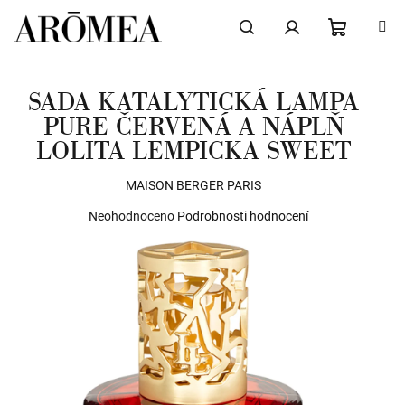
Přejít
na
obsah
NÁKUPN
Hledat
Přihlášení
SADA KATALYTICKÁ LAMPA
KOŠÍK
PURE ČERVENÁ A NÁPLŇ
LOLITA LEMPICKA SWEET
MAISON BERGER PARIS
Průměrné
Neohodnoceno
Podrobnosti hodnocení
hodnocení
produktu
je
0,0
z
5
hvězdiček.