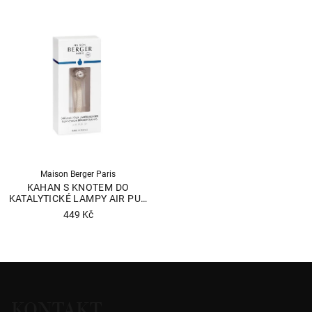
Maison Berger Paris
KAHAN S KNOTEM DO
KATALYTICKÉ LAMPY AIR PUR
3P
449 Kč
Průměrné
hodnocení
produktu
Z
je
á
4,9
KONTAKT
p
z