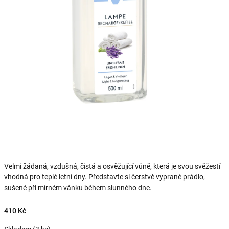
Velmi žádaná, vzdušná, čistá a osvěžující vůně, která je svou svěžestí
vhodná pro teplé letní dny. Představte si čerstvě vyprané prádlo,
sušené při mírném vánku během slunného dne.
410 Kč