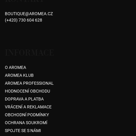
5
a
hvězdiček.
BOUTIQUE
@
AROMEA.CZ
t
(+420) 730 604 628
í
INFORMACE
O AROMEA
AROMEA KLUB
AROMEA PROFESSIONAL
HODNOCENÍ OBCHODU
DOPRAVA A PLATBA
VRÁCENÍ A REKLAMACE
OBCHODNÍ PODMÍNKY
OCHRANA SOUKROMÍ
SPOJTE SE S NÁMI