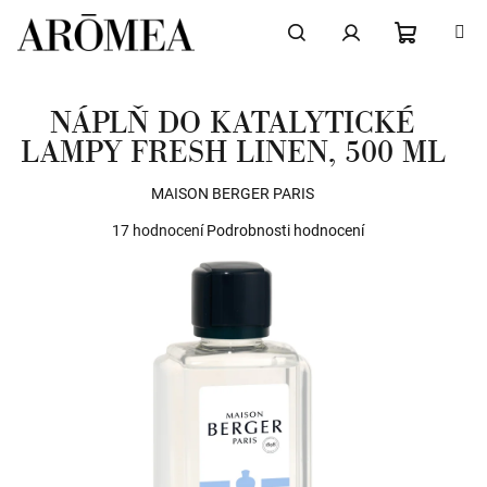
Přejít
na
obsah
NÁKUPN
Hledat
Přihlášení
NÁPLŇ DO KATALYTICKÉ
KOŠÍK
LAMPY FRESH LINEN, 500 ML
MAISON BERGER PARIS
Průměrné
17 hodnocení
Podrobnosti hodnocení
hodnocení
produktu
je
4,9
z
5
hvězdiček.