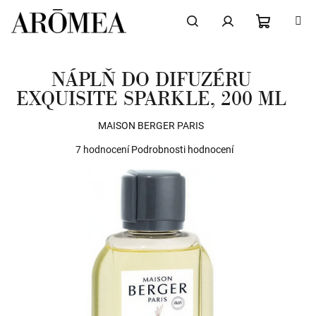
Přejít
na
obsah
NÁKUPN
Hledat
Přihlášení
NÁPLŇ DO DIFUZÉRU
KOŠÍK
EXQUISITE SPARKLE, 200 ML
MAISON BERGER PARIS
Průměrné
7 hodnocení
Podrobnosti hodnocení
hodnocení
produktu
je
5,0
z
5
hvězdiček.