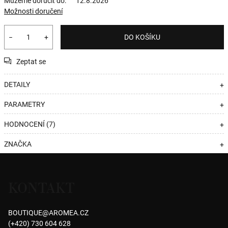
Můžeme doručit do:
12.8.2026
Možnosti doručení
−
+
DO KOŠÍKU
Zeptat se
DETAILY
+
PARAMETRY
+
HODNOCENÍ (7)
+
ZNAČKA
+
Z
á
KONTAKT
p
a
BOUTIQUE
@
AROMEA.CZ
t
(+420) 730 604 628