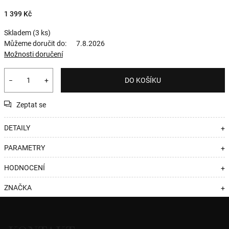
1 399 Kč
Skladem
(3 ks)
Můžeme doručit do:
7.8.2026
Možnosti doručení
−
+
DO KOŠÍKU
Zeptat se
DETAILY
+
PARAMETRY
+
HODNOCENÍ
+
ZNAČKA
+
Z
á