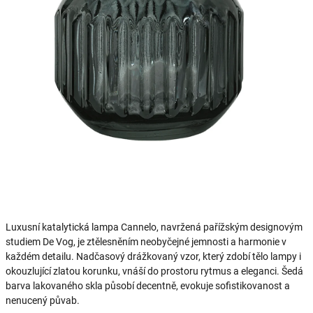
Luxusní katalytická lampa Cannelo, navržená pařížským designovým
studiem De Vog, je ztělesněním neobyčejné jemnosti a harmonie v
každém detailu. Nadčasový drážkovaný vzor, který zdobí tělo lampy i
okouzlující zlatou korunku, vnáší do prostoru rytmus a eleganci. Šedá
barva lakovaného skla působí decentně, evokuje sofistikovanost a
nenucený půvab.