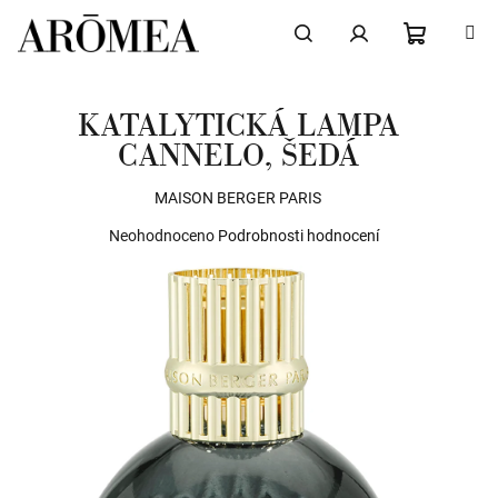
Přejít
na
obsah
NÁKUPN
Hledat
Přihlášení
KATALYTICKÁ LAMPA
KOŠÍK
CANNELO, ŠEDÁ
MAISON BERGER PARIS
Průměrné
Neohodnoceno
Podrobnosti hodnocení
hodnocení
produktu
je
0,0
z
5
hvězdiček.