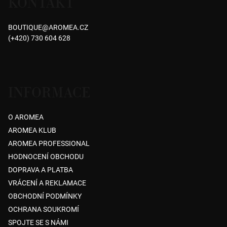
KONTAKT
p
a
BOUTIQUE
@
AROMEA.CZ
t
(+420) 730 604 628
í
INFORMACE
O AROMEA
AROMEA KLUB
AROMEA PROFESSIONAL
HODNOCENÍ OBCHODU
DOPRAVA A PLATBA
VRÁCENÍ A REKLAMACE
OBCHODNÍ PODMÍNKY
OCHRANA SOUKROMÍ
SPOJTE SE S NÁMI