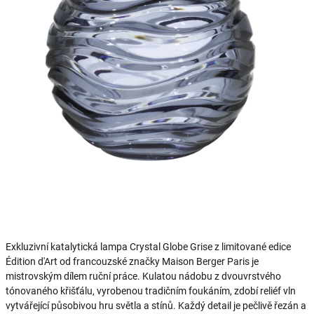
Exkluzivní katalytická lampa Crystal Globe Grise z limitované edice
Édition d'Art od francouzské značky Maison Berger Paris je
mistrovským dílem ruční práce. Kulatou nádobu z dvouvrstvého
tónovaného křišťálu, vyrobenou tradičním foukáním, zdobí reliéf vln
vytvářející působivou hru světla a stínů. Každý detail je pečlivě řezán a