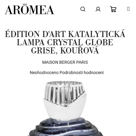
Přejít
na
obsah
NÁKUPN
Hledat
Přihlášení
ÉDITION D'ART KATALYTICKÁ
KOŠÍK
LAMPA CRYSTAL GLOBE
GRISE, KOUŘOVÁ
MAISON BERGER PARIS
Průměrné
Neohodnoceno
Podrobnosti hodnocení
hodnocení
produktu
je
0,0
z
5
hvězdiček.