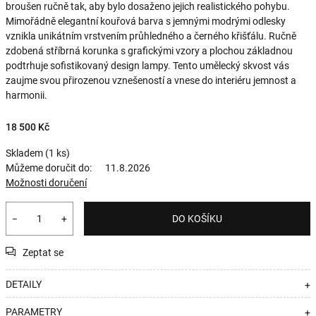
broušen ručně tak, aby bylo dosaženo jejich realistického pohybu.
Mimořádně elegantní kouřová barva s jemnými modrými odlesky
vznikla unikátním vrstvením průhledného a černého křišťálu. Ručně
zdobená stříbrná korunka s grafickými vzory a plochou základnou
podtrhuje sofistikovaný design lampy. Tento umělecký skvost vás
zaujme svou přirozenou vznešeností a vnese do interiéru jemnost a
harmonii.
18 500 Kč
Skladem
(1 ks)
Můžeme doručit do:
11.8.2026
Možnosti doručení
−
+
DO KOŠÍKU
Zeptat se
DETAILY
+
PARAMETRY
+