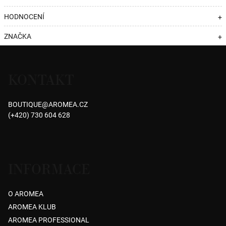
HODNOCENÍ
+
ZNAČKA
+
Z
á
KONTAKT
p
a
BOUTIQUE
@
AROMEA.CZ
t
(+420) 730 604 628
í
INFORMACE
O AROMEA
AROMEA KLUB
AROMEA PROFESSIONAL