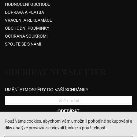
HODNOCENÍ OBCHODU
DOPRAVA A PLATBA
VRÁCENÍ A REKLAMACE
OBCHODNÍ PODMÍNKY
OCHRANA SOUKROMÍ
SPOJTE SE S NÁMI
ODEBÍRAT NEWSLETTER
UMĚNÍ ATMOSFÉRY DO VAŠÍ SCHRÁNKY
ODEBÍRAT
Přihlášením souhlasíte se zasíláním obchodních sdělení a se zpracováním
Používáme cookies, abychom Vám umožnili pohodlné nakupování a
osobních údajů.
díky analýze provozu zlepšovali funkce a použitelnost.