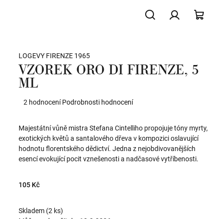
Hledat
Přihlášení
NÁK
LOGEVY FIRENZE 1965
KOŠ
VZOREK ORO DI FIRENZE, 5
ML
Průměrné
2 hodnocení
Podrobnosti hodnocení
hodnocení
produktu
Majestátní vůně mistra Stefana Cintelliho propojuje tóny myrty,
je
exotických květů a santalového dřeva v kompozici oslavující
5,0
hodnotu florentského dědictví. Jedna z nejobdivovanějších
z
esencí evokující pocit vznešenosti a nadčasové vytříbenosti.
5
hvězdiček.
105 Kč
Skladem
(2 ks)