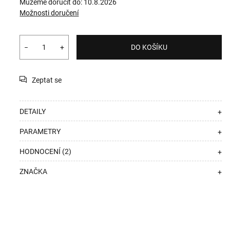
Můžeme doručit do:
10.8.2026
Možnosti doručení
−
+
DO KOŠÍKU
Zeptat se
DETAILY
+
PARAMETRY
+
HODNOCENÍ (2)
+
ZNAČKA
+