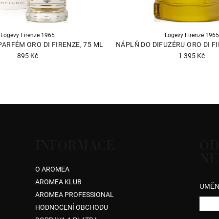
Logevy Firenze 1965
Logevy Firenze 1965
PARFÉM ORO DI FIRENZE, 75 ML
NÁPLŇ DO DIFUZÉRU ORO DI FI
895 Kč
1 395 Kč
Průměr
hodnoce
produkt
je
5,0
z
5
INFORMACE
OD
hvězdiče
NE
O AROMEA
AROMEA KLUB
UMĚN
AROMEA PROFESSIONAL
HODNOCENÍ OBCHODU