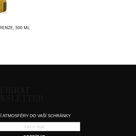
RENZE, 500 ML
né
ní
u
EBÍRAT
k.
WSLETTER
Í ATMOSFÉRY DO VAŠÍ SCHRÁNKY