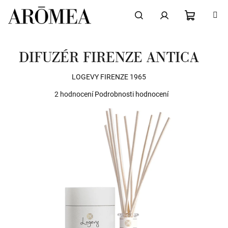
Přejít
na
obsah
NÁKUPN
Hledat
Přihlášení
DIFUZÉR FIRENZE ANTICA
KOŠÍK
LOGEVY FIRENZE 1965
Průměrné
2 hodnocení
Podrobnosti hodnocení
hodnocení
produktu
je
5,0
z
5
hvězdiček.