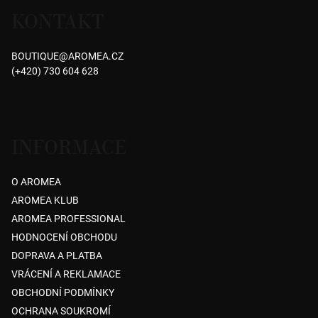
á
KONTAKT
p
a
BOUTIQUE
@
AROMEA.CZ
t
(+420) 730 604 628
í
INFORMACE
O AROMEA
AROMEA KLUB
AROMEA PROFESSIONAL
HODNOCENÍ OBCHODU
DOPRAVA A PLATBA
VRÁCENÍ A REKLAMACE
OBCHODNÍ PODMÍNKY
OCHRANA SOUKROMÍ