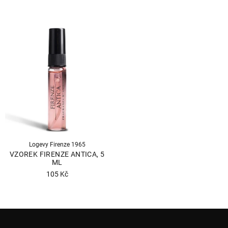
Logevy Firenze 1965
VZOREK FIRENZE ANTICA, 5
ML
105 Kč
Z