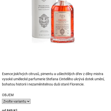
Esence jiskřivých citrusů, pimentu a ušlechtilých dřev z dílny mistra
vysoké umělecké parfumerie Stefana Cintelliho ukrývá dotek umění,
bohatou historii i nezaměnitelnou duši staré Florencie.
OBJEM
od
849 Kč