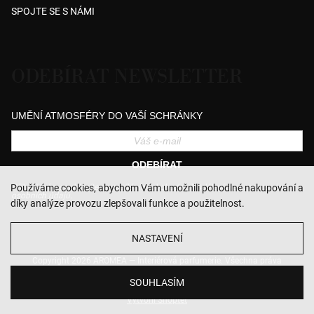
SPOJTE SE S NÁMI
ODEBÍRAT NEWSLETTER
UMĚNÍ ATMOSFÉRY DO VAŠÍ SCHRÁNKY
ODEBÍRAT
Přihlášením souhlasíte se zasíláním obchodních sdělení a se zpracováním
Používáme cookies, abychom Vám umožnili pohodlné nakupování a
osobních údajů.
díky analýze provozu zlepšovali funkce a použitelnost.
NASTAVENÍ
Copyright 2026
AROMEA — Interiérová parfumerie
. Všechna práva
vyhrazena.
Upravit nastavení cookies
SOUHLASÍM
Vytvořil Shoptet