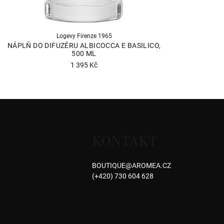
Logevy Firenze 1965
NÁPLŇ DO DIFUZÉRU ALBICOCCA E BASILICO,
500 ML
1 395 Kč
Průměrné
hodnocení
produktu
Z
je
á
5,0
z
KONTAKT
p
5
hvězdiček.
a
BOUTIQUE
@
AROMEA.CZ
(+420) 730 604 628
t
í