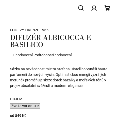
Hledat
Přihlášení
NÁK
LOGEVY FIRENZE 1965
KOŠ
DIFUZÉR ALBICOCCA E
BASILICO
Průměrné
1 hodnocení
Podrobnosti hodnocení
hodnocení
produktu
Sázka na nevšednost mistra Stefana Cintelliho vynáší haute
je
parfumerii do nových výšin. Optimistickou energii vyzrálých
5,0
meruněk proměňuje skrze dotek bazalky a mořských tónů v
z
projev absolutní svěžesti a moderní elegance.
5
hvězdiček.
OBJEM
od
849 Kč