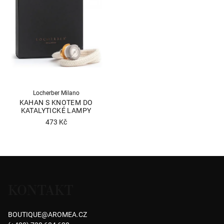
Locherber Milano
KAHAN S KNOTEM DO
KATALYTICKÉ LAMPY
473 Kč
Průměrné
hodnocení
produktu
Z
je
á
4,2
KONTAKT
p
z
5
a
hvězdiček.
BOUTIQUE
@
AROMEA.CZ
t