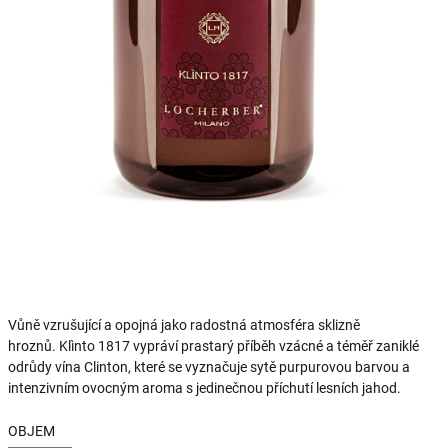
Vůně vzrušující a opojná jako radostná atmosféra sklizně
hroznů. Klìnto 1817 vypráví prastarý příběh vzácné a téměř zaniklé
odrůdy vína Clinton, které se vyznačuje sytě purpurovou barvou a
intenzivním ovocným aroma s jedinečnou příchutí lesních jahod.
OBJEM