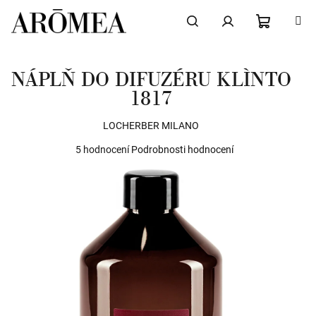
Přejít
na
obsah
NÁKUPN
Hledat
Přihlášení
NÁPLŇ DO DIFUZÉRU KLÌNTO
KOŠÍK
1817
LOCHERBER MILANO
Průměrné
5 hodnocení
Podrobnosti hodnocení
hodnocení
produktu
je
5,0
z
5
hvězdiček.