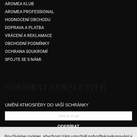
AROMEA KLUB
AROMEA PROFESSIONAL
HODNOCENÍ OBCHODU
DOPRAVA A PLATBA
VRÁCENÍ A REKLAMACE
OBCHODNÍ PODMÍNKY
OCHRANA SOUKROMÍ
SPOJTE SE S NÁMI
ODEBÍRAT NEWSLETTER
UMĚNÍ ATMOSFÉRY DO VAŠÍ SCHRÁNKY
ODEBÍRAT
Přihlášením souhlasíte se zasíláním obchodních sdělení a se zpracováním
Používáme cookies, abychom Vám umožnili pohodlné nakupování a