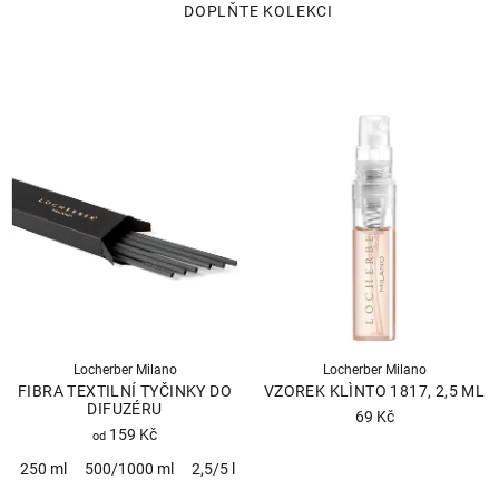
Locherber Milano
Locherber Milano
FIBRA TEXTILNÍ TYČINKY DO
VZOREK KLÌNTO 1817, 2,5 ML
DIFUZÉRU
69 Kč
159 Kč
od
Průměrné
250 ml
500/1000 ml
2,5/5 l
hodnocení
produktu