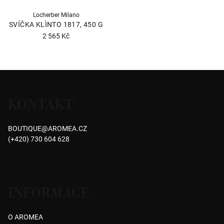
Locherber Milano
SVÍČKA KLÌNTO 1817, 450 G
2 565 Kč
Průměrné
hodnocení
produktu
Z
je
á
5,0
KONTAKT
p
z
5
a
hvězdiček.
BOUTIQUE
@
AROMEA.CZ
t
(+420) 730 604 628
í
INFORMACE
O AROMEA