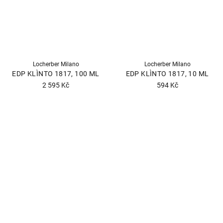
Locherber Milano
Locherber Milano
EDP KLÌNTO 1817, 100 ML
EDP KLÌNTO 1817, 10 ML
2 595 Kč
594 Kč
Průměrné
hodnocení
produktu
je
5,0
z
5
hvězdiček.