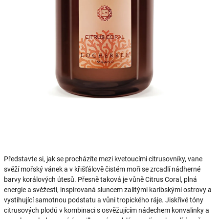
Představte si, jak se procházíte mezi kvetoucími citrusovníky, vane
svěží mořský vánek a v křišťálově čistém moři se zrcadlí nádherné
barvy korálových útesů. Přesně taková je vůně Citrus Coral, plná
energie a svěžesti, inspirovaná sluncem zalitými karibskými ostrovy a
vystihující samotnou podstatu a vůni tropického ráje. Jiskřivé tóny
citrusových plodů v kombinaci s osvěžujícím nádechem konvalinky a