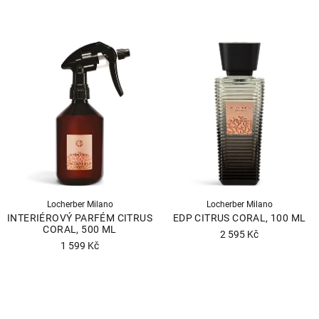
Průměrné
hodnocení
hodnocení
produktu
produktu
je
je
5,0
4,0
z
z
5
5
hvězdiček.
hvězdiček.
Locherber Milano
Locherber Milano
INTERIÉROVÝ PARFÉM CITRUS
EDP CITRUS CORAL, 100 ML
CORAL, 500 ML
2 595 Kč
1 599 Kč
Průměrné
hodnocení
produktu
je