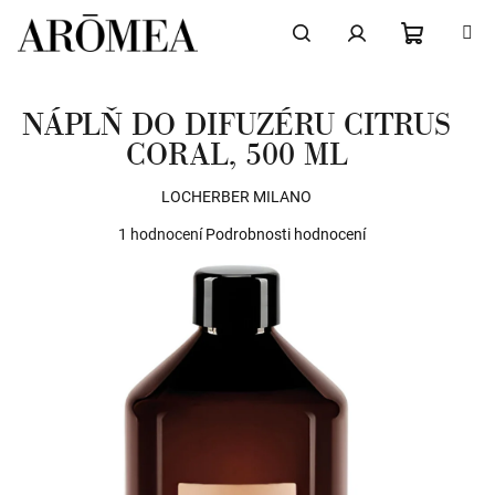
Přejít
na
obsah
NÁKUPN
Hledat
Přihlášení
NÁPLŇ DO DIFUZÉRU CITRUS
KOŠÍK
CORAL, 500 ML
LOCHERBER MILANO
Průměrné
1 hodnocení
Podrobnosti hodnocení
hodnocení
produktu
je
5,0
z
5
hvězdiček.