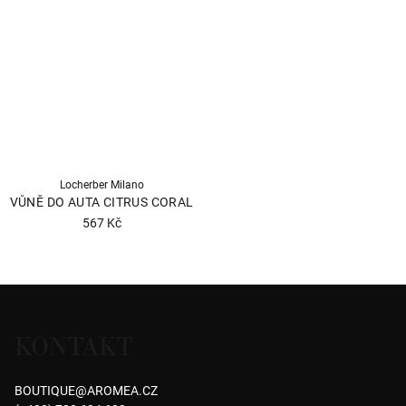
5,0
z
5
hvězdiček.
Locherber Milano
VŮNĚ DO AUTA CITRUS CORAL
567 Kč
Z
á
KONTAKT
p
a
BOUTIQUE
@
AROMEA.CZ
t