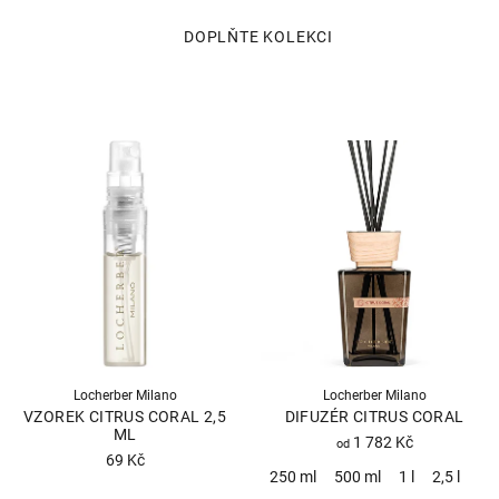
Locherber Milano
Locherber Milano
VZOREK CITRUS CORAL 2,5
DIFUZÉR CITRUS CORAL
ML
1 782 Kč
od
69 Kč
250 ml
500 ml
1 l
2,5 l
Průměrné