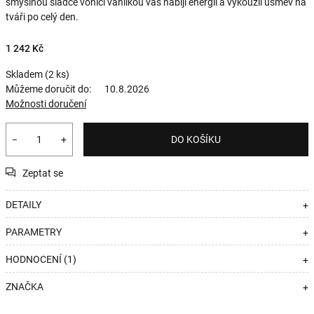
smyslnou sladce vonící vanilkou vás nabijí energií a vykouzlí úsměv na
tváři po celý den.
1 242 Kč
Skladem
(2 ks)
Můžeme doručit do:
10.8.2026
Možnosti doručení
−
+
DO KOŠÍKU
Zeptat se
DETAILY
+
PARAMETRY
+
HODNOCENÍ (1)
+
ZNAČKA
+