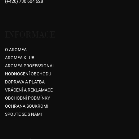
(+420) 730 604 628
í
INFORMACE
O AROMEA
AROMEA KLUB
AROMEA PROFESSIONAL
HODNOCENÍ OBCHODU
DOPRAVA A PLATBA
VRÁCENÍ A REKLAMACE
OBCHODNÍ PODMÍNKY
OCHRANA SOUKROMÍ
SPOJTE SE S NÁMI