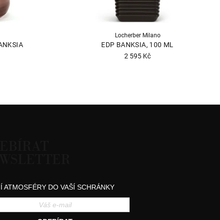
Locherber Milano
ANKSIA
EDP BANKSIA, 100 ML
2 595 Kč
Průměrné
hodnocení
né
produktu
ní
je
u
5,0
z
5
EBÍRAT
hvězdiček.
WSLETTER
k.
Í ATMOSFÉRY DO VAŠÍ SCHRÁNKY