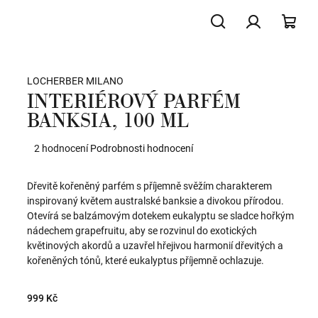
Hledat
Přihlášení
NÁK
LOCHERBER MILANO
KOŠ
INTERIÉROVÝ PARFÉM
BANKSIA, 100 ML
Průměrné
2 hodnocení
Podrobnosti hodnocení
hodnocení
produktu
Dřevitě kořeněný parfém s příjemně svěžím charakterem
je
inspirovaný květem australské banksie a divokou přírodou.
5,0
Otevírá se balzámovým dotekem eukalyptu se sladce hořkým
z
nádechem grapefruitu, aby se rozvinul do exotických
5
květinových akordů a uzavřel hřejivou harmonií dřevitých a
hvězdiček.
kořeněných tónů, které eukalyptus příjemně ochlazuje.
999 Kč