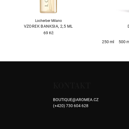
Locherber Milano
VZOREK BANKSIA, 2,5 ML
69 Kč
250 ml
500 m
Z
á
KONTAKT
p
a
BOUTIQUE
@
AROMEA.CZ
(+420) 730 604 628
t
í