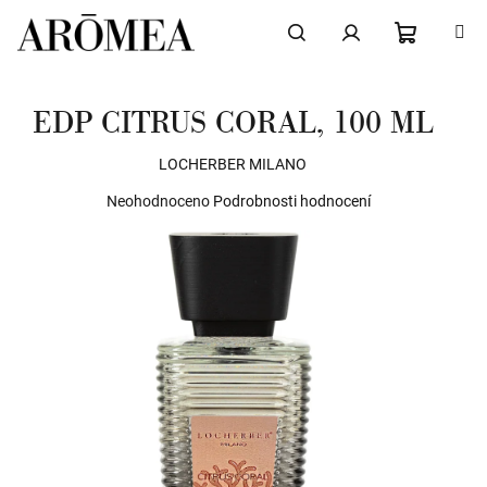
Přejít
na
obsah
NÁKUPN
Hledat
Přihlášení
EDP CITRUS CORAL, 100 ML
KOŠÍK
LOCHERBER MILANO
Průměrné
Neohodnoceno
Podrobnosti hodnocení
hodnocení
produktu
je
0,0
z
5
hvězdiček.