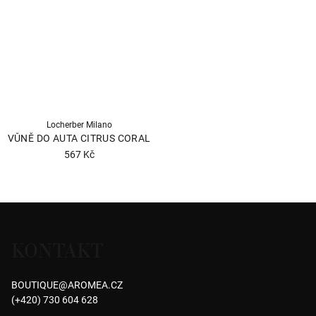
z
5
5
hvězdiček.
hvězdiček.
Locherber Milano
VŮNĚ DO AUTA CITRUS CORAL
567 Kč
Z
á
KONTAKT
p
a
BOUTIQUE
@
AROMEA.CZ
t
(+420) 730 604 628
í