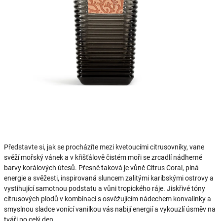
Představte si, jak se procházíte mezi kvetoucími citrusovníky, vane
svěží mořský vánek a v křišťálově čistém moři se zrcadlí nádherné
barvy korálových útesů. Přesně taková je vůně Citrus Coral, plná
energie a svěžesti, inspirovaná sluncem zalitými karibskými ostrovy a
vystihující samotnou podstatu a vůni tropického ráje. Jiskřivé tóny
citrusových plodů v kombinaci s osvěžujícím nádechem konvalinky a
smyslnou sladce vonící vanilkou vás nabijí energií a vykouzlí úsměv na
tváři po celý den.