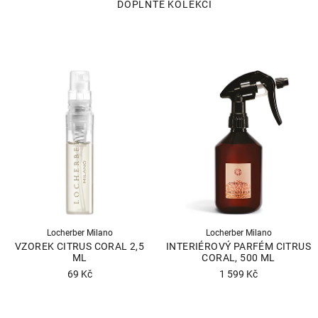
Locherber Milano
Locherber Milano
VZOREK CITRUS CORAL 2,5
INTERIÉROVÝ PARFÉM CITRUS
ML
CORAL, 500 ML
69 Kč
1 599 Kč
Průměrné
Průměrné
hodnocení
hodnocení