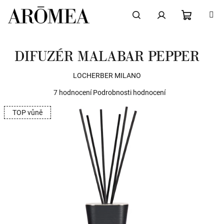
Přejít
na
obsah
NÁKUPN
Hledat
Přihlášení
DIFUZÉR MALABAR PEPPER
KOŠÍK
LOCHERBER MILANO
Průměrné
7 hodnocení
Podrobnosti hodnocení
hodnocení
TOP vůně
produktu
je
4,9
z
5
hvězdiček.