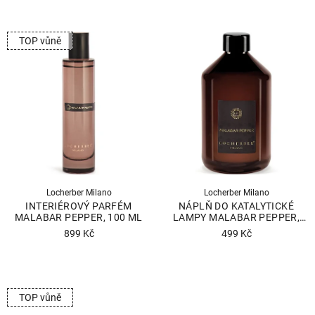
hodnocení
produktu
TOP vůně
je
5,0
z
5
hvězdiček.
Locherber Milano
Locherber Milano
INTERIÉROVÝ PARFÉM
NÁPLŇ DO KATALYTICKÉ
MALABAR PEPPER, 100 ML
LAMPY MALABAR PEPPER,
500 ML
899 Kč
499 Kč
Průměrné
Průměrné
hodnocení
hodnocení
produktu
produktu
TOP vůně
je
je
5,0
4,7