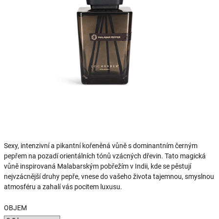
Sexy, intenzivní a pikantní kořeněná vůně s dominantním černým
pepřem na pozadí orientálních tónů vzácných dřevin. Tato magická
vůně inspirovaná Malabarským pobřežím v Indii, kde se pěstují
nejvzácnější druhy pepře, vnese do vašeho života tajemnou, smyslnou
atmosféru a zahalí vás pocitem luxusu.
OBJEM