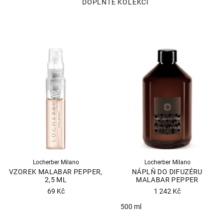
Locherber Milano
Locherber Milano
VZOREK MALABAR PEPPER,
NÁPLŇ DO DIFUZÉRU
2,5 ML
MALABAR PEPPER
69 Kč
1 242 Kč
500 ml
Průměrné