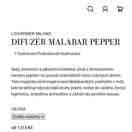
Hledat
Přihlášení
NÁK
LOCHERBER MILANO
KOŠ
DIFUZÉR MALABAR PEPPER
Průměrné
7 hodnocení
Podrobnosti hodnocení
hodnocení
produktu
Sexy, intenzivní a pikantní kořeněná vůně s dominantním
je
černým pepřem na pozadí orientálních tónů vzácných dřevin.
4,9
Tato magická vůně inspirovaná Malabarským pobřežím v Indii,
z
kde se pěstují nejvzácnější druhy pepře, vnese do vašeho života
5
tajemnou, smyslnou atmosféru a zahalí vás pocitem luxusu.
hvězdiček.
OBJEM
od
1 215 Kč