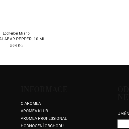
Locherber Milano
ALABAR PEPPER, 10 ML
594 Kč
Průměrné
hodnocení
produktu
je
5,0
z
INFORMACE
OD
5
NE
hvězdiček.
O AROMEA
AROMEA KLUB
UMĚN
AROMEA PROFESSIONAL
HODNOCENÍ OBCHODU