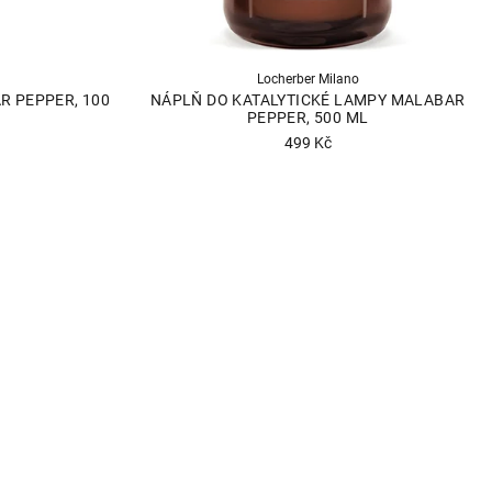
Locherber Milano
R PEPPER, 100
NÁPLŇ DO KATALYTICKÉ LAMPY MALABAR
PEPPER, 500 ML
499 Kč
né
Průměrné
ní
hodnocení
u
produktu
je
4,7
z
5
k.
hvězdiček.