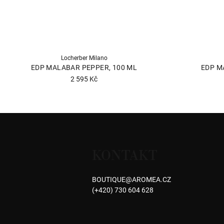
Locherber Milano
EDP MALABAR PEPPER, 100 ML
EDP M
2 595 Kč
Průměrné
hodnocení
produktu
Z
je
á
5,0
z
KONTAKT
p
5
hvězdiček.
a
BOUTIQUE
@
AROMEA.CZ
(+420) 730 604 628
t
í