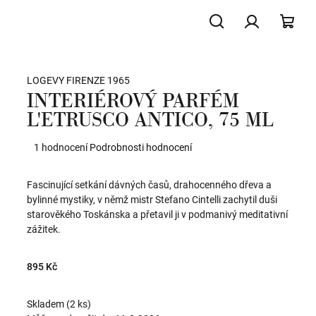
Hledat
Přihlášení
NÁK
LOGEVY FIRENZE 1965
KOŠ
INTERIÉROVÝ PARFÉM
L'ETRUSCO ANTICO, 75 ML
Průměrné
1 hodnocení
Podrobnosti hodnocení
hodnocení
produktu
Fascinující setkání dávných časů, drahocenného dřeva a
je
bylinné mystiky, v němž mistr Stefano Cintelli zachytil duši
5,0
starověkého Toskánska a přetavil ji v podmanivý meditativní
z
zážitek.
5
hvězdiček.
895 Kč
Skladem
(2 ks)