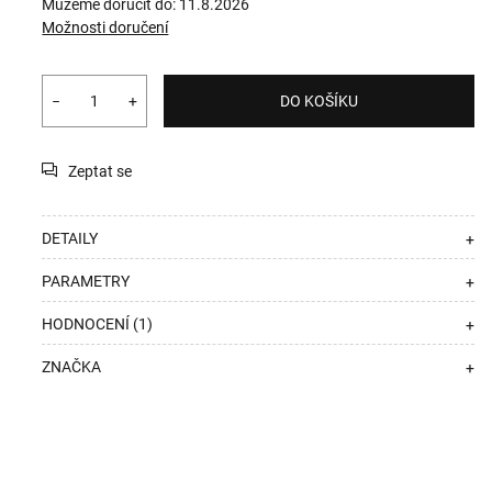
Můžeme doručit do:
11.8.2026
Možnosti doručení
−
+
DO KOŠÍKU
Zeptat se
DETAILY
+
PARAMETRY
+
HODNOCENÍ (1)
+
ZNAČKA
+