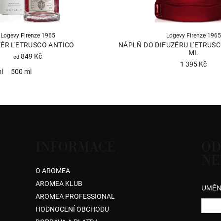
Logevy Firenze 1965
Logevy Firenze 1965
ZÉR L'ETRUSCO ANTICO
NÁPLŇ DO DIFUZÉRU L'ETRUSC
ML
849 Kč
od
1 395 Kč
l
500 ml
Průměrné
hodnocení
produktu
je
4,0
z
INFORMACE
OD
5
NE
hvězdiček.
O AROMEA
AROMEA KLUB
UMĚN
AROMEA PROFESSIONAL
HODNOCENÍ OBCHODU