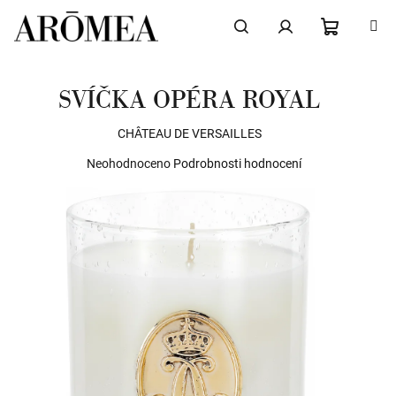
Přejít
na
obsah
NÁKUPN
Hledat
Přihlášení
SVÍČKA OPÉRA ROYAL
KOŠÍK
CHÂTEAU DE VERSAILLES
Průměrné
Neohodnoceno
Podrobnosti hodnocení
hodnocení
produktu
je
0,0
z
5
hvězdiček.