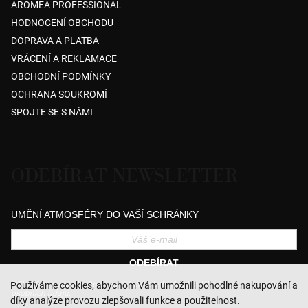
AROMEA PROFESSIONAL
HODNOCENÍ OBCHODU
DOPRAVA A PLATBA
VRÁCENÍ A REKLAMACE
OBCHODNÍ PODMÍNKY
OCHRANA SOUKROMÍ
SPOJTE SE S NÁMI
ODEBÍRAT NEWSLETTER
UMĚNÍ ATMOSFÉRY DO VAŠÍ SCHRÁNKY
ODEBÍRAT
Přihlášením souhlasíte se zasíláním obchodních sdělení a se zpracováním
Používáme cookies, abychom Vám umožnili pohodlné nakupování a
osobních údajů.
díky analýze provozu zlepšovali funkce a použitelnost.