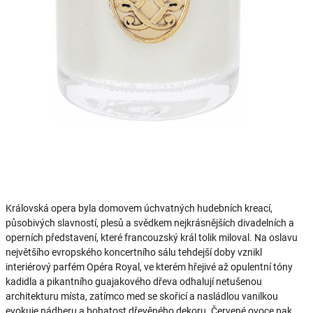
Královská opera byla domovem úchvatných hudebních kreací,
působivých slavností, plesů a svědkem nejkrásnějších divadelních a
operních představení, které francouzský král tolik miloval. Na oslavu
největšího evropského koncertního sálu tehdejší doby vznikl
interiérový parfém Opéra Royal, ve kterém hřejivé až opulentní tóny
kadidla a pikantního guajakového dřeva odhalují netušenou
architekturu místa, zatímco med se skořicí a nasládlou vanilkou
evokuje nádheru a bohatost dřevěného dekoru. Červené ovoce pak