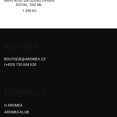
NÁPLŇ DO DIFUZÉRU OPÉRA
ROYAL, 500 ML
1 399 Kč
Z
á
KONTAKT
p
a
BOUTIQUE
@
AROMEA.CZ
t
(+420) 730 604 628
í
INFORMACE
O AROMEA
AROMEA KLUB