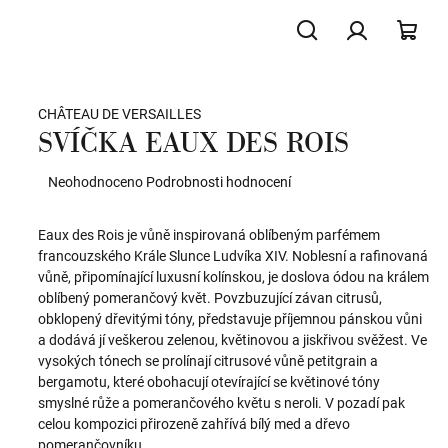
Hledat
Přihlášení
NÁK
CHÂTEAU DE VERSAILLES
KOŠ
SVÍČKA EAUX DES ROIS
Průměrné
Neohodnoceno
Podrobnosti hodnocení
hodnocení
produktu
Eaux des Rois je vůně inspirovaná oblíbeným parfémem
je
francouzského Krále Slunce Ludvíka XIV. Noblesní a rafinovaná
0,0
vůně, připomínající luxusní kolínskou, je doslova ódou na králem
z
oblíbený pomerančový květ. Povzbuzující závan citrusů,
5
obklopený dřevitými tóny, představuje příjemnou pánskou vůni
hvězdiček.
a dodává jí veškerou zelenou, květinovou a jiskřivou svěžest. Ve
vysokých tónech se prolínají citrusové vůně petitgrain a
bergamotu, které obohacují otevírající se květinové tóny
smyslné růže a pomerančového květu s neroli. V pozadí pak
celou kompozici přirozeně zahřívá bílý med a dřevo
pomerančovníku.