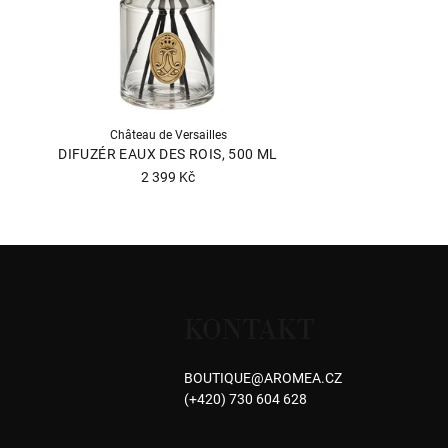
Château de Versailles
DIFUZÉR EAUX DES ROIS, 500 ML
2 399 Kč
Z
á
KONTAKT
p
a
BOUTIQUE
@
AROMEA.CZ
(+420) 730 604 628
t