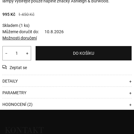
lampy vybírejte pouze náplně značky Ashleigh & Burwood.
995 Kč
1 450 Kč
Skladem
(1 ks)
Můžeme doručit do:
10.8.2026
Možnosti doručení
−
+
DO KOŠÍKU
Zeptat se
DETAILY
+
PARAMETRY
+
HODNOCENÍ (2)
+
Z
á
KONTAKT
p