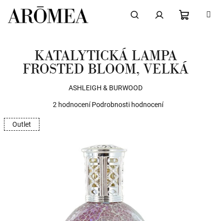
Přejít
na
obsah
NÁKUPN
Hledat
Přihlášení
KATALYTICKÁ LAMPA
KOŠÍK
FROSTED BLOOM, VELKÁ
ASHLEIGH & BURWOOD
Průměrné
2 hodnocení
Podrobnosti hodnocení
hodnocení
Outlet
produktu
je
5,0
z
5
hvězdiček.