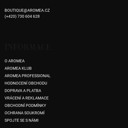
a
BOUTIQUE
@
AROMEA.CZ
t
(+420) 730 604 628
í
INFORMACE
O AROMEA
AROMEA KLUB
AROMEA PROFESSIONAL
HODNOCENÍ OBCHODU
DOPRAVA A PLATBA
VRÁCENÍ A REKLAMACE
OBCHODNÍ PODMÍNKY
OCHRANA SOUKROMÍ
SPOJTE SE S NÁMI