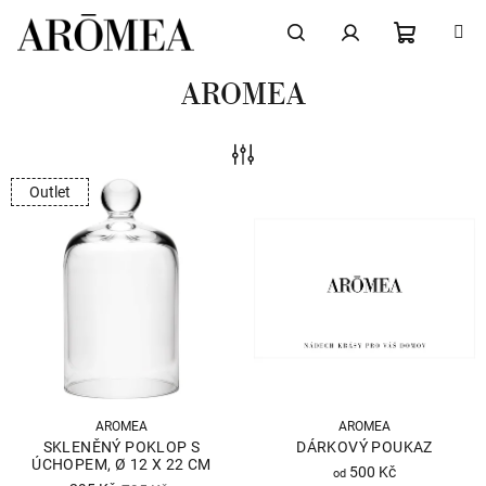
Přejít
na
obsah
NÁKUPN
Hledat
Přihlášení
AROMEA
KOŠÍK
V
Outlet
Ý
P
I
S
P
R
O
D
AROMEA
AROMEA
SKLENĚNÝ POKLOP S
DÁRKOVÝ POUKAZ
U
ÚCHOPEM, Ø 12 X 22 CM
500 Kč
od