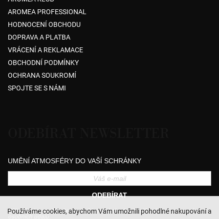
V
AROMEA PROFESSIONAL
Ý
HODNOCENÍ OBCHODU
P
DOPRAVA A PLATBA
I
VRÁCENÍ A REKLAMACE
S
OBCHODNÍ PODMÍNKY
U
OCHRANA SOUKROMÍ
SPOJTE SE S NÁMI
ODEBÍRAT NEWSLETTER
UMĚNÍ ATMOSFÉRY DO VAŠÍ SCHRÁNKY
ODEBÍRAT
Přihlášením souhlasíte se zasíláním obchodních sdělení a se zpracováním
Používáme cookies, abychom Vám umožnili pohodlné nakupování a
osobních údajů.