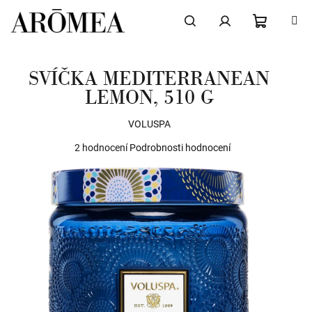
Přejít
na
obsah
NÁKUPN
Hledat
Přihlášení
SVÍČKA MEDITERRANEAN
KOŠÍK
LEMON, 510 G
VOLUSPA
Průměrné
2 hodnocení
Podrobnosti hodnocení
hodnocení
produktu
je
5,0
z
5
hvězdiček.