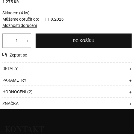
1 275 Kč
Skladem
(4 ks)
Můžeme doručit do:
11.8.2026
Možnosti doručení
−
+
DO KOŠÍKU
Zeptat se
DETAILY
+
PARAMETRY
+
HODNOCENÍ (2)
+
ZNAČKA
+
Z
á
KONTAKT
p