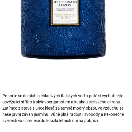
Ponořte se do hlubin chladivých italských vod a poté si vychutnejte
osvěžující střik s trpkým bergamotem a kapkou sicilského citronu.
Zatímco zlatavé slunce klesá za temně modrý obzor, ve vzduchu se
nese první závan jasmínu. Vůně plná radosti, svobody a nekonečné
svěžesti vás přenese do kouzla letních dní na pobřeží.