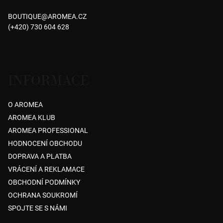
a
BOUTIQUE
@
AROMEA.CZ
t
(+420) 730 604 628
í
INFORMACE
O AROMEA
AROMEA KLUB
AROMEA PROFESSIONAL
HODNOCENÍ OBCHODU
DOPRAVA A PLATBA
VRÁCENÍ A REKLAMACE
OBCHODNÍ PODMÍNKY
OCHRANA SOUKROMÍ
SPOJTE SE S NÁMI