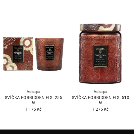
Voluspa
Voluspa
SVÍČKA FORBIDDEN FIG, 255
SVÍČKA FORBIDDEN FIG, 510
G
G
1 175 Kč
1 275 Kč
Průměrné
hodnocení
produktu
Z