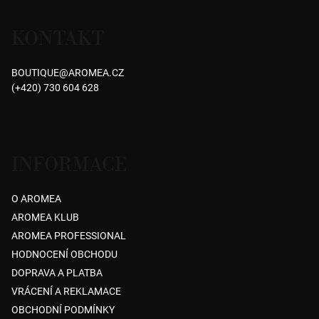
je
á
4,2
KONTAKT
p
z
5
a
hvězdiček.
BOUTIQUE
@
AROMEA.CZ
t
(+420) 730 604 628
í
INFORMACE
O AROMEA
AROMEA KLUB
AROMEA PROFESSIONAL
HODNOCENÍ OBCHODU
DOPRAVA A PLATBA
VRÁCENÍ A REKLAMACE
OBCHODNÍ PODMÍNKY