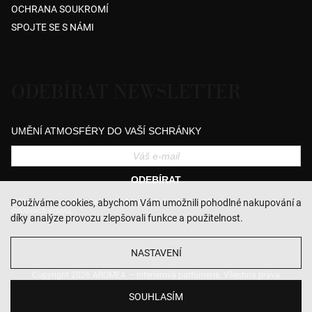
OCHRANA SOUKROMÍ
SPOJTE SE S NÁMI
ODEBÍRAT NEWSLETTER
UMĚNÍ ATMOSFÉRY DO VAŠÍ SCHRÁNKY
ODEBÍRAT
Přihlášením souhlasíte se zasíláním obchodních sdělení a se zpracováním
Používáme cookies, abychom Vám umožnili pohodlné nakupování a
osobních údajů.
díky analýze provozu zlepšovali funkce a použitelnost.
NASTAVENÍ
Copyright 2026
AROMEA — Interiérová parfumerie
. Všechna práva
vyhrazena.
Upravit nastavení cookies
SOUHLASÍM