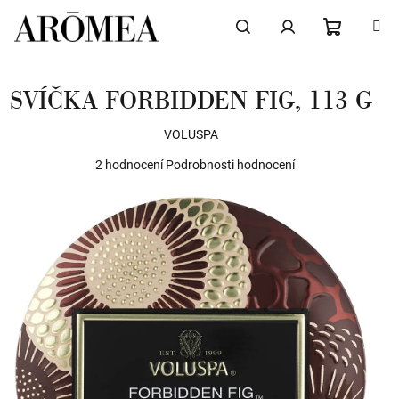
Přejít
na
obsah
NÁKUPN
Hledat
Přihlášení
SVÍČKA FORBIDDEN FIG, 113 G
KOŠÍK
VOLUSPA
Průměrné
2 hodnocení
Podrobnosti hodnocení
hodnocení
produktu
je
5,0
z
5
hvězdiček.