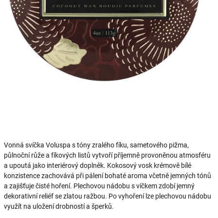
Vonná svíčka Voluspa s tóny zralého fíku, sametového pižma,
půlnoční růže a fíkových listů vytvoří příjemně provoněnou atmosféru
a upoutá jako interiérový doplněk. Kokosový vosk krémově bílé
konzistence zachovává při pálení bohaté aroma včetně jemných tónů
a zajišťuje čisté hoření. Plechovou nádobu s víčkem zdobí jemný
dekorativní reliéf se zlatou ražbou. Po vyhoření lze plechovou nádobu
využít na uložení drobností a šperků.