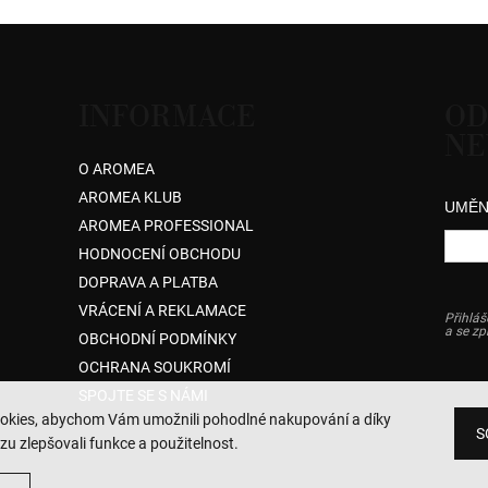
INFORMACE
OD
NE
O AROMEA
AROMEA KLUB
UMĚN
AROMEA PROFESSIONAL
HODNOCENÍ OBCHODU
DOPRAVA A PLATBA
VRÁCENÍ A REKLAMACE
Přihláš
a se z
OBCHODNÍ PODMÍNKY
OCHRANA SOUKROMÍ
SPOJTE SE S NÁMI
okies, abychom Vám umožnili pohodlné nakupování a díky
S
zu zlepšovali funkce a použitelnost.