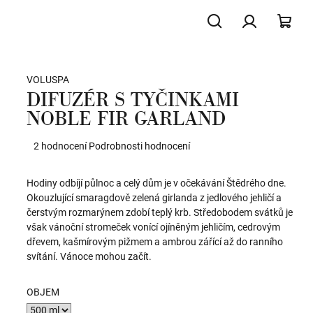
Hledat
Přihlášení
NÁK
VOLUSPA
KOŠ
DIFUZÉR S TYČINKAMI
NOBLE FIR GARLAND
Průměrné
2 hodnocení
Podrobnosti hodnocení
hodnocení
produktu
Hodiny odbíjí půlnoc a celý dům je v očekávání Štědrého dne.
je
Okouzlující smaragdově zelená girlanda z jedlového jehličí a
5,0
čerstvým rozmarýnem zdobí teplý krb. Středobodem svátků je
z
však vánoční stromeček vonící ojíněným jehličím, cedrovým
5
dřevem, kašmírovým pižmem a ambrou zářící až do ranního
hvězdiček.
svítání. Vánoce mohou začít.
OBJEM