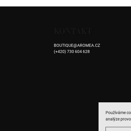
Z
á
KONTAKT
p
a
BOUTIQUE
@
AROMEA.CZ
(+420) 730 604 628
t
í
Používáme co
analýze provo