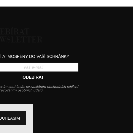
EBÍRAT
WSLETTER
Í ATMOSFÉRY DO VAŠÍ SCHRÁNKY
ODEBÍRAT
ením souhlasíte se zasíláním obchodních sdělení
pracováním osobních údajů.
OUHLASÍM